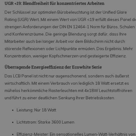
UGR <19: Blendfreiheit für konzentriertes Arbeiten
Der Schlüssel zur optimalen Bürobeleuchtung ist der Unified Glare
Rating (UGR) Wert. Mit einem Wert von UGR <19 erfüllt dieses Panel di
strengen Anforderungen der DIN EN 12464-1 Norm für Büros, Schulen
und Konferenzräume. Die geringe Blendung sorgt dafür, dass Ihre
Mitarbeiter auch bei langer Arbeit vor dem Bildschirm nicht durch
störende Reflexionen oder Lichtpunkte ermüden. Das Ergebnis: Mehr
Konzentration, weniger Kopfschmerzen und gesteigerte Effizienz.
Überragende Energieeffizienz der Ecowhite Serie
Das LCB Panel ist nicht nur augenschonend, sondern auch äußerst
wirtschaftlich. Mit einem Verbrauch von lediglich 18 Watt ersetzt es
mühelos herkömmliche Rasterleuchten mit 4x18W Leuchtstoffröhren
und führt zu einer deutlichen Senkung Ihrer Betriebskosten.
Leistung: Nur 18 Watt
Lichtstrom: Starke 3600 Lumen
Effizienz-Meister: Ein sensationelles Lumen-Watt-Verhältnis von