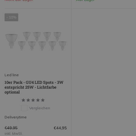
- 10%
Led line
10er Pack - GU4 LED Spots - 3W
entspricht 25W - Lichtfarbe
optional
Vergleichen
Deliverytime
€49,95
€44,95
inkl. MwSt.