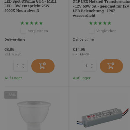
LED Spot Ø35mm GU4 - MR11
GLP LED Netzteil Transformato
LED - 3W entspricht 25W -
- 12V 60W 5A - geeignet für 12V
4000K Neutralweiß
LED Beleuchtung - IP67
wasserdicht
Vergleichen
Vergleichen
Deliverytime
Deliverytime
€3,95
€14,95
inkl. MwSt.
inkl. MwSt.
Auf Lager
Auf Lager
- 38%