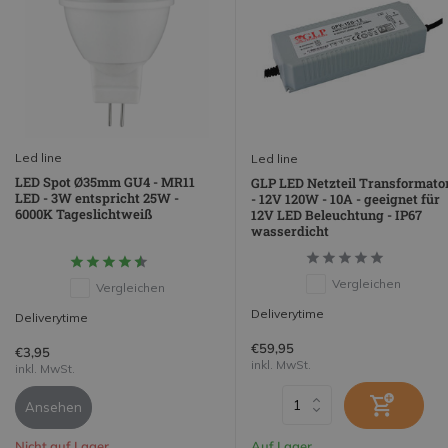
Led line
Led line
LED Spot Ø35mm GU4 - MR11
GLP LED Netzteil Transformato
LED - 3W entspricht 25W -
- 12V 120W - 10A - geeignet für
6000K Tageslichtweiß
12V LED Beleuchtung - IP67
wasserdicht
Vergleichen
Vergleichen
Deliverytime
Deliverytime
€59,95
€3,95
inkl. MwSt.
inkl. MwSt.
Ansehen
Nicht auf Lager
Auf Lager