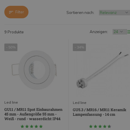
Filter
Sortieren nach:
Anzeigen:
9 Produkte
- 50%
- 34%
Led line
Led line
GU11 / MR11 Spot Einbaurahmen
GU5.3 / MR16 / MR11 Keramik
45 mm - Außengröße 55 mm -
Lampenfassung - 14 cm
Weiß - rund - wasserdicht IP44