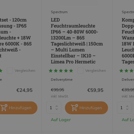
Spectrum
Spect
set - 120cm
LED
Kompl
ssung - IP65
Feuchtraumleuchte
Doppe
aum -
IP66 – 40-80W 6000-
Feuc
euchte + 18W
13200Lm – 865
Wann
e 6000K - 865
Tageslichtweiß | 150cm
18W 
ichtweiß -
– Multi Lumen
Leuch
t
Einstellbar – IK10 –
6000K
Limea Pro Hermetic
Tages
Vergleichen
Vergleichen
me
Deliverytime
Delive
€24,95
€59,95
€99,95
€39,9
inkl. MwSt.
inkl. M
Hinzufügen
Hinzufügen
Auf Lager
Auf L