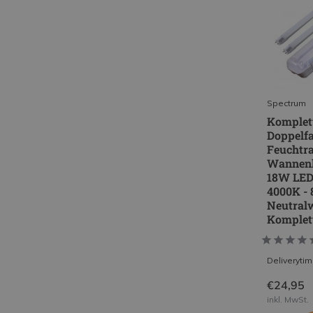
Spectrum
Komplett
Doppelfa
Feuchtr
Wannenl
18W LED
4000K - 
Neutralw
Komplet
Deliveryti
€24,95
inkl. MwSt.