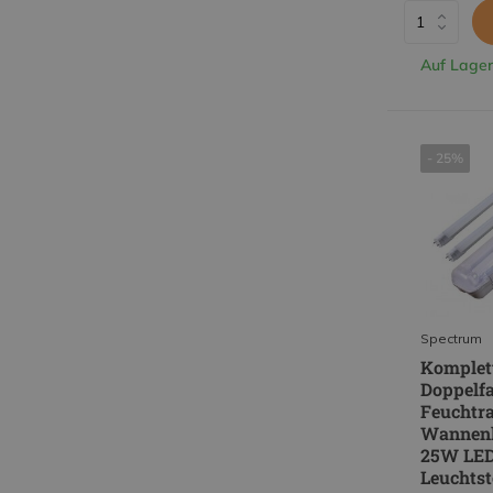
Auf Lager
- 25%
Spectrum
Komplett
Doppelfa
Feuchtr
Wannenl
25W LE
Leuchtst