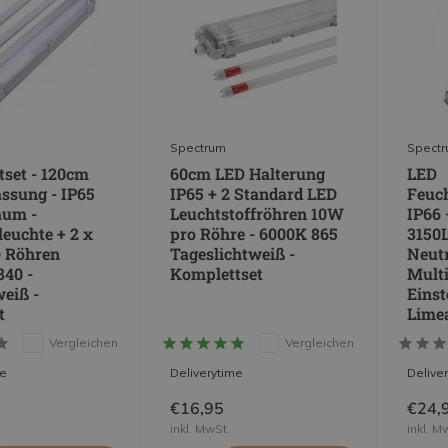
Spectrum
Spect
set - 120cm
60cm LED Halterung
LED
ssung - IP65
IP65 + 2 Standard LED
Feuc
aum -
Leuchtstoffröhren 10W
IP66 
euchte + 2 x
pro Röhre - 6000K 865
3150
 Röhren
Tageslichtweiß -
Neutr
840 -
Komplettset
Mult
eiß -
Einst
t
Limea
Vergleichen
Vergleichen
me
Deliverytime
Delive
€16,95
€24,
inkl. MwSt.
inkl. M