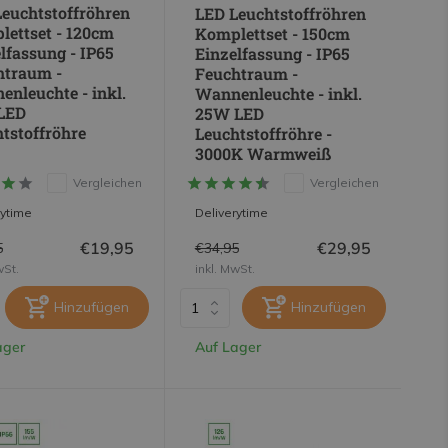
euchtstoffröhren
LED Leuchtstoffröhren
ettset - 120cm
Komplettset - 150cm
lfassung - IP65
Einzelfassung - IP65
htraum -
Feuchtraum -
nleuchte - inkl.
Wannenleuchte - inkl.
LED
25W LED
tstoffröhre
Leuchtstoffröhre -
3000K Warmweiß
Vergleichen
Vergleichen
rytime
Deliverytime
€19,95
€29,95
5
€34,95
wSt.
inkl. MwSt.
Hinzufügen
Hinzufügen
ager
Auf Lager