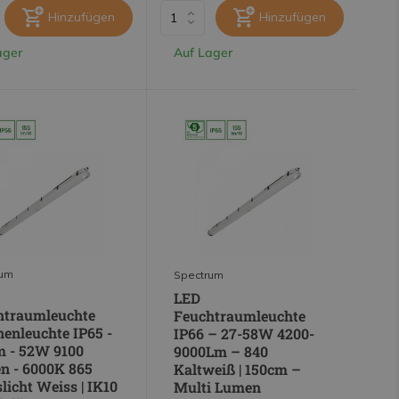
Hinzufügen
Hinzufügen
ager
Auf Lager
rum
Spectrum
LED
htraumleuchte
Feuchtraumleuchte
enleuchte IP65 -
IP66 – 27-58W 4200-
m - 52W 9100
9000Lm – 840
n - 6000K 865
Kaltweiß | 150cm –
licht Weiss | IK10
Multi Lumen