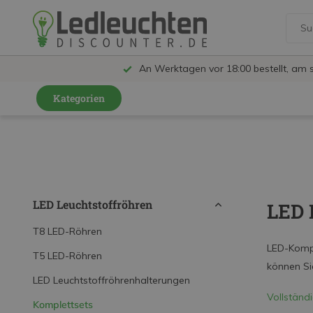
An Werktagen vor 18:00 bestellt, am 
Kategorien
GU10 Strahler
LED Leuchtmittel
LED Schienensystem Lampen
LED Leuchtstoffröhren
LED 
Innenleuchten
T8 LED-Röhren
Feuchtraumleuchten IP65
LED-Kompl
T5 LED-Röhren
können Si
Außenleuchten
LED Leuchtstoffröhrenhalterungen
LED Panels
Vollständ
Komplettsets