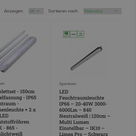
Anzeigen:
Sortieren nach:
rum
Spectrum
ettset - 150cm
LED
lfassung - IP65
Feuchtraumleuchte
htraum -
IP66 – 20-40W 3000-
enleuchte + 2 x
6000Lm – 840
LED
Neutralweiß | 120cm –
tstoffröhren
Multi Lumen
 - 865 -
Einstellbar – IK10 –
lichtweiß
Limea Pro – Schwarz