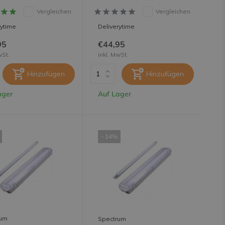
Vergleichen
Vergleichen
rytime
Deliverytime
95
€44,95
wSt.
inkl. MwSt.
Hinzufügen
Hinzufügen
ager
Auf Lager
- 14%
rum
Spectrum