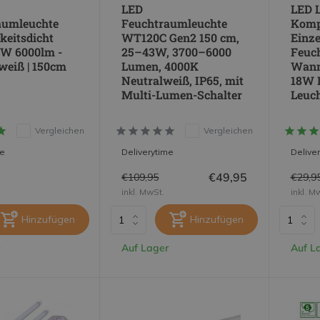
LED
LED L
aumleuchte
Feuchtraumleuchte
Kompl
keitsdicht
WT120C Gen2 150 cm,
Einze
0W 6000lm -
25–43W, 3700–6000
Feuc
weiß | 150cm
Lumen, 4000K
Wanne
Neutralweiß, IP65, mit
18W 
Multi-Lumen-Schalter
Leuch
Vergleichen
Vergleichen
me
Deliverytime
Delive
€49,95
€109,95
€29,9
inkl. MwSt.
inkl. M
Hinzufügen
Hinzufügen
Auf Lager
Auf L