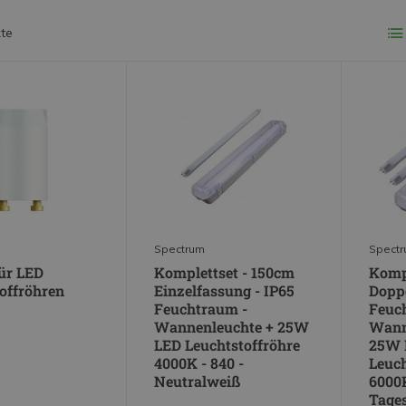
te
Spectrum
Spect
für LED
Komplettset - 150cm
Kompl
offröhren
Einzelfassung - IP65
Doppe
Feuchtraum -
Feuc
Wannenleuchte + 25W
Wann
LED Leuchtstoffröhre
25W 
4000K - 840 -
Leuch
Neutralweiß
6000K
Tages