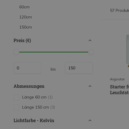
LED Leuchtstoffröhren
60cm
57 Produk
LED Hallenstrahler
120cm
LED Leuchtbänder
150cm
Dekorative Beleuchtung
Preis (€)
LED Smart Home
Installationsmaterialien
SALE
bis
Aigostar
Abmessungen
Starter 
Leuchtst
Länge 60 cm
(1)
Länge 150 cm
(3)
Lichtfarbe - Kelvin