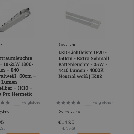
rum
Spectrum
LED-Lichtleiste IP20 -
htraumleuchte
150cm - Extra Schmall
– 10-21W 1800-
Battenleuchte - 35W -
Lm – 840
4410 Lumen - 4000K
alweiß | 60cm –
Neutral weiß | IK08
i Lumen
ellbar – IK10 –
 Pro Hermetic
Vergleichen
Vergleichen
rytime
Deliverytime
95
€14,95
wSt.
inkl. MwSt.