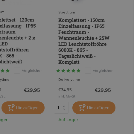
rum
Spectrum
ettset - 120cm
Komplettset - 150cm
lfassung - IP65
Einzelfassung - IP65
htraum -
Feuchtraum -
enleuchte + 2 x
Wannenleuchte + 25W
LED
LED Leuchtstoffröhre
tstoffröhren -
6000K - 865 -
 - 865 -
Tageslichtweiß -
lichtweiß
Komplett
Vergleichen
Vergleichen
rytime
Deliverytime
€29,95
€29,95
5
€34,95
wSt.
inkl. MwSt.
Hinzufügen
Hinzufügen
ager
Auf Lager