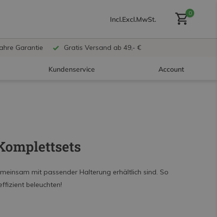
0
Incl.
Excl.
MwSt.
Jahre Garantie
Gratis Versand ab 49,- €
Kundenservice
Account
Benutzerkonto anlegen
Komplettsets
Benutzerkonto
erstellen
meinsam mit passender Halterung erhältlich sind. So
ffizient beleuchten!