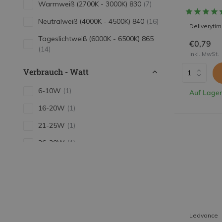
Warmweiß (2700K - 3000K) 830
(7)
Neutralweiß (4000K - 4500K) 840
(16)
Deliveryti
Tageslichtweiß (6000K - 6500K) 865
€0,79
(14)
inkl. MwSt.
Verbrauch - Watt
6-10W
(1)
Auf Lager
16-20W
(1)
21-25W
(1)
26-30W
(1)
31-35W
(2)
Ledvance