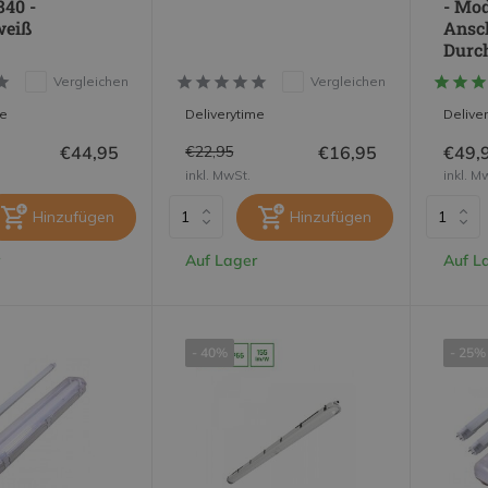
840 -
- Mo
weiß
Ansc
Durc
Vergleichen
Vergleichen
me
Deliverytime
Delive
€44,95
€16,95
€49,
€22,95
inkl. MwSt.
inkl. M
Hinzufügen
Hinzufügen
Auf Lager
Auf L
- 40%
- 25%