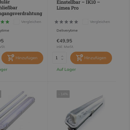
dulär
Einstellbar – IK10 –
hließbar
Limea Pro
hgangsverdrahtung
Vergleichen
Vergleichen
rytime
Deliverytime
95
€49,95
wSt.
inkl. MwSt.
Hinzufügen
Hinzufügen
ager
Auf Lager
- 14%