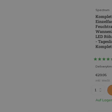
Spectrum
Komplett
Einzelfa
Feuchtr
Wannenl
LED Röhr
- Tagesl
Komplet
Deliveryti
€29,95
inkl. MwSt.
Auf Lager