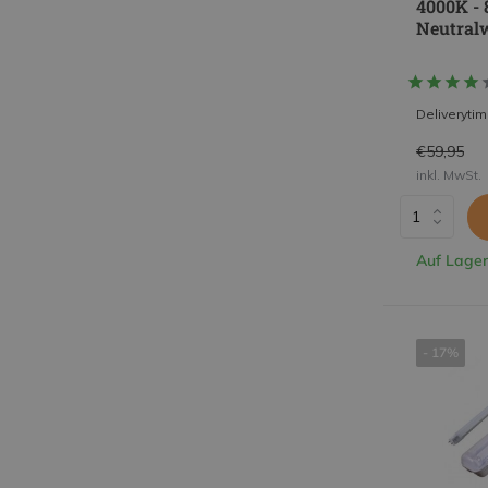
4000K - 
Neutral
Deliveryti
€59,95
inkl. MwSt.
Auf Lager
- 17%