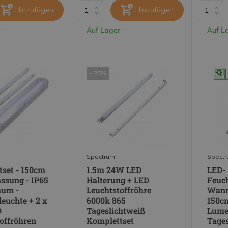
Hinzufügen
Hinzufügen
Auf Lager
Auf L
- 26%
Spectrum
Spect
set - 150cm
1.5m 24W LED
LED-
ssung - IP65
Halterung + LED
Feuc
aum -
Leuchtstoffröhre
Wann
euchte + 2 x
6000k 865
150c
D
Tageslichtweiß
Lume
offröhren
Komplettset
Tages