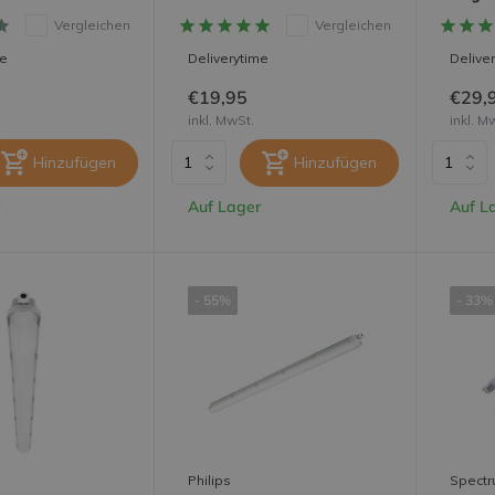
Vergleichen
Vergleichen
me
Deliverytime
Delive
€19,95
€29,
inkl. MwSt.
inkl. M
Hinzufügen
Hinzufügen
Auf Lager
Auf L
- 55%
- 33%
Philips
Spect