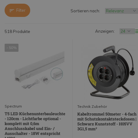
Filter
Sortieren nach:
Anzeigen:
518 Produkte
- 50%
Spectrum
Technik Zubehör
T5 LED Küchenunterbauleuchte
Kabeltrommel 50meter - 4-fach
- 120cm - Lichtfarbe optional -
mit Schutzkontaktsteckdosen |
komplett mit 0,6m
Schwarz Kunststoff - H05VV
Anschlusskabel und Ein- /
3G1,5 mm²
Ausschalter - 18W entspricht