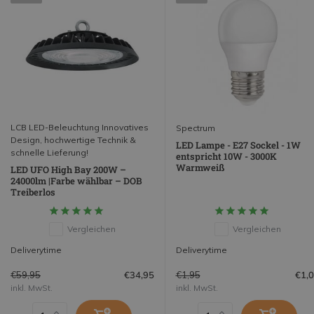
LCB LED-Beleuchtung Innovatives
Spectrum
Design, hochwertige Technik &
LED Lampe - E27 Sockel - 1W
schnelle Lieferung!
entspricht 10W - 3000K
Warmweiß
LED UFO High Bay 200W –
24000lm |Farbe wählbar – DOB
Treiberlos
Vergleichen
Vergleichen
Deliverytime
Deliverytime
€59,95
€1,95
€34,95
€1,
inkl. MwSt.
inkl. MwSt.