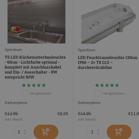
Spectrum
Spectrum
T5 LED Küchenunterbauleuchte
LED Feuchtraumleuchte 120cm
- 60cm - Lichtfarbe optional -
IP65 – 2× T8 G13 –
komplett mit Anschlusskabel
durchverdrahtbar
und Ein- / Ausschalter - 8W
entspricht 80W
Vergleichen
Vergleichen
Deliverytime
Deliverytime
€12,95
€14,95
€6,95
€11,
inkl. MwSt.
inkl. MwSt.