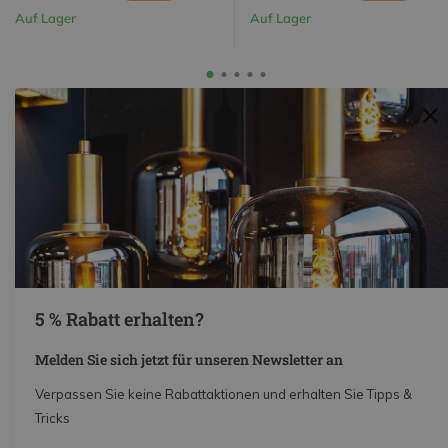
Auf Lager
Auf Lager
Beiträge
5 % Rabatt erhalten?
Melden Sie sich jetzt für unseren Newsletter an
7 dezember 2023
7 dezember 2023
Verpassen Sie keine Rabattaktionen und erhalten Sie Tipps &
Wieviele Lampen benötigen Sie
Für welche Art von
Tricks
für Ihren Weihnachtsbaum?
Weihnachtsbaumbeleuchtung
entscheiden Sie sich?