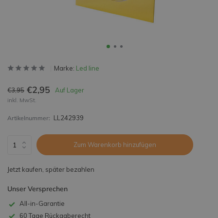
Marke:
Led line
€2,95
€3,95
Auf Lager
inkl. MwSt.
LL242939
Artikelnummer:
Zum Warenkorb hinzufügen
Jetzt kaufen, später bezahlen
Unser Versprechen
All-in-Garantie
60 Tage Rückgaberecht