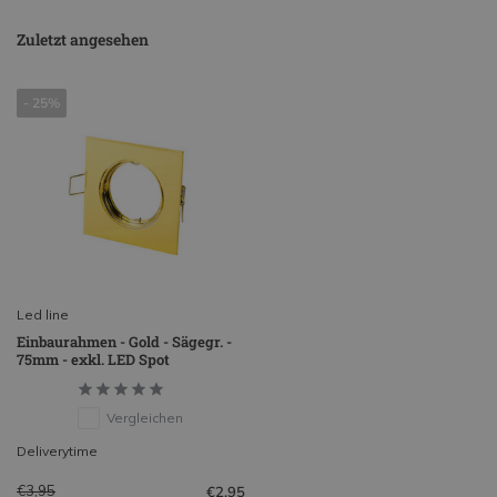
Zuletzt angesehen
- 25%
Led line
Einbaurahmen - Gold - Sägegr. -
75mm - exkl. LED Spot
Vergleichen
Deliverytime
€3,95
€2,95