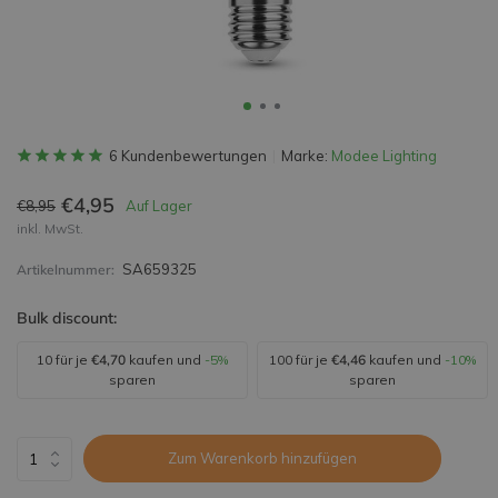
6 Kundenbewertungen
Marke:
Modee Lighting
€4,95
€8,95
Auf Lager
inkl. MwSt.
SA659325
Artikelnummer:
Bulk discount:
10 für je
€4,70
kaufen und
-5%
100 für je
€4,46
kaufen und
-10%
sparen
sparen
Zum Warenkorb hinzufügen