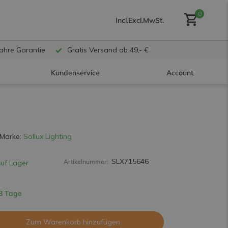
0
Incl.
Excl.
MwSt.
Jahre Garantie
Gratis Versand ab 49,- €
Kundenservice
Account
Benutzerkonto anlegen
Marke:
Sollux Lighting
SLX715646
Artikelnummer:
uf Lager
Benutzerkonto
erstellen
 8 Tage
Zum Warenkorb hinzufügen