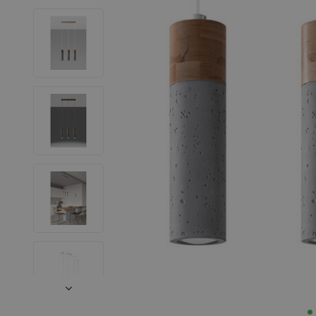
LED Leuchtstoffröhren
LED Hallenstrahler
LED Leuchtbänder
Dekorative Beleuchtung
LED Smart Home
Installationsmaterialien
SALE