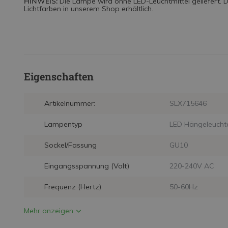
HINWEIS:
Die Lampe wird ohne LED-Leuchtmittel geliefert. Di
Lichtfarben in unserem Shop erhältlich.
Eigenschaften
Artikelnummer:
SLX715646
Lampentyp
LED Hängeleucht
Sockel/Fassung
GU10
Eingangsspannung (Volt)
220-240V AC
Frequenz (Hertz)
50-60Hz
Mehr anzeigen