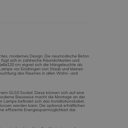
ntes, modernes Design. Die neumodische Beton
fügt sich in zahlreiche Räumlichkeiten und
45x6x120 cm eignet sich die Hängeleuchte als
 Lampe vor Eindringen von Staub und kleinen
Beleuchtung des Raumes in allen Wohn- und
nem GU10 Sockel. Diese können sich auf eine
e moderne Bauweise macht die Montage an der
r Lampe befindet sich das Installationskabel,
ossen werden kann. Die optional erhältlichen
eine effiziente Energiesparmöglichkeit dar.