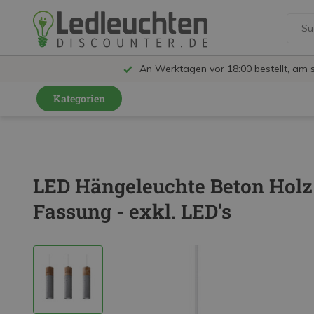
An Werktagen vor 18:00 bestellt, am 
Kategorien
GU10 Strahler
LED Leuchtmittel
LED Hängeleuchte Beton Holz
LED Schienensystem Lampen
Fassung - exkl. LED's
Innenleuchten
Feuchtraumleuchten IP65
Außenleuchten
LED Panels