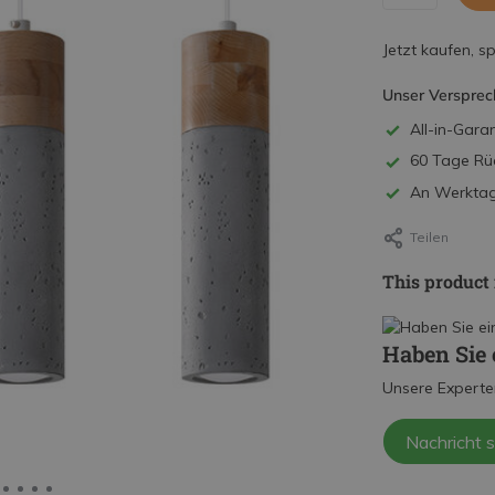
Jetzt kaufen, s
Unser Versprec
All-in-Garan
60 Tage Rü
An Werktage
Teilen
This product 
Haben Sie 
Unsere Experte
Nachricht 