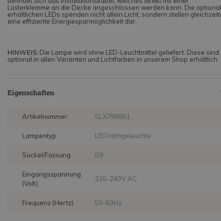
befindet sich das Installationskabel, welches direkt mit einer
Lüsterklemme an die Decke angeschlossen werden kann. Die optional
erhältlichen LEDs spenden nicht allein Licht, sondern stellen gleichzeit
eine effiziente Energiesparmöglichkeit dar.
HINWEIS:
Die Lampe wird ohne LED-Leuchtmittel geliefert. Diese sind
optional in allen Varianten und Lichtfarben in unserem Shop erhältlich.
Eigenschaften
Artikelnummer:
SLX798861
Lampentyp
LED Hängeleuchte
Sockel/Fassung
G9
Eingangsspannung
220-240V AC
(Volt)
Frequenz (Hertz)
50-60Hz