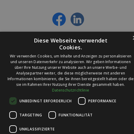
- Personalisierte Angebote erhalten
- Alles über die neuesten Entwicklungen
erfahren
Diese Webseite verwendet
Cookies.
Wir verwenden Cookies, um Inhalte und Anzeigen zu personalisieren
und unseren Datenverkehr zu analysieren. Wir geben Informationen
über Ihre Nutzung unserer Website auch an unsere Werbe- und
© 2026 Ledleuchtendiscounter.de
Analysepartner weiter, die diese möglicherweise mit anderen
Informationen kombinieren, die Sie ihnen bereitgestellt haben oder die
sie im Rahmen Ihrer Nutzung ihrer Dienste gesammelt haben.
Datenschutzrichtlinie
Wir haben eine
UNBEDINGT ERFORDERLICH
PERFORMANCE
Bewertung von
4,7
4,7 / 5
auf
TARGETING
FUNKTIONALITÄT
Trusted Shops
UNKLASSIFIZIERTE