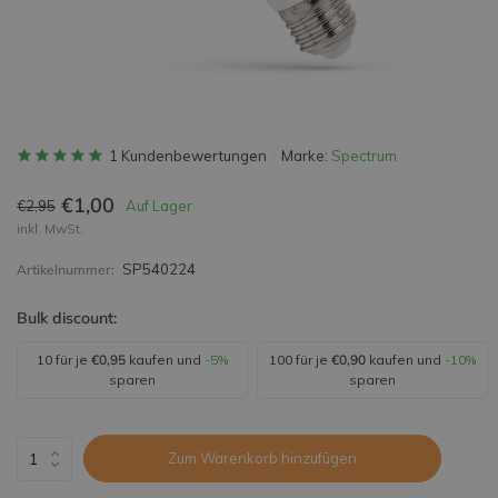
1 Kundenbewertungen
Marke:
Spectrum
€1,00
€2,95
Auf Lager
inkl. MwSt.
SP540224
Artikelnummer:
Bulk discount:
10 für je
€0,95
kaufen und
-5%
100 für je
€0,90
kaufen und
-10%
sparen
sparen
Zum Warenkorb hinzufügen