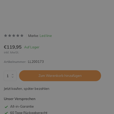
Marke:
Led line
€119,95
Auf Lager
inkl. MwSt.
LL200173
Artikelnummer:
Zum Warenkorb hinzufügen
Jetzt kaufen, später bezahlen
Unser Versprechen
All-in-Garantie
60 Tage Rückgaberecht