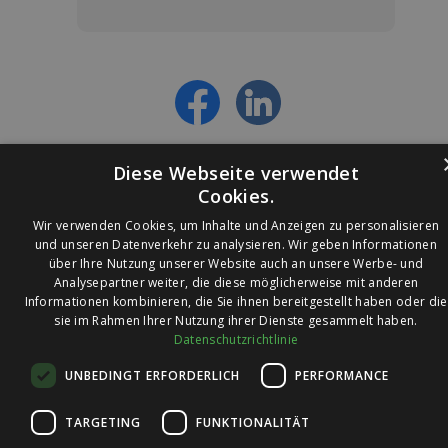
Jetzt anmelden und ab sofort:
- Über alle Rabattaktionen informiert werden
- Personalisierte Angebote erhalten
- Alles über die neuesten Entwicklungen
erfahren
Diese Webseite verwendet
Cookies.
Wir verwenden Cookies, um Inhalte und Anzeigen zu personalisieren
und unseren Datenverkehr zu analysieren. Wir geben Informationen
über Ihre Nutzung unserer Website auch an unsere Werbe- und
© 2026 Ledleuchtendiscounter.de
Analysepartner weiter, die diese möglicherweise mit anderen
Informationen kombinieren, die Sie ihnen bereitgestellt haben oder die
sie im Rahmen Ihrer Nutzung ihrer Dienste gesammelt haben.
Datenschutzrichtlinie
Wir haben eine
UNBEDINGT ERFORDERLICH
PERFORMANCE
Bewertung von
4,7
4,7 / 5
auf
TARGETING
FUNKTIONALITÄT
Trusted Shops