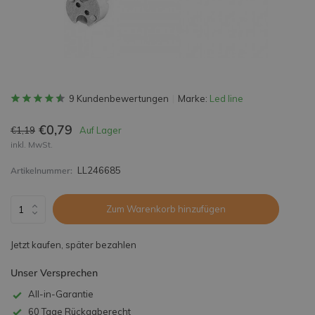
9 Kundenbewertungen
Marke:
Led line
€0,79
€1,19
Auf Lager
inkl. MwSt.
LL246685
Artikelnummer:
Zum Warenkorb hinzufügen
Jetzt kaufen, später bezahlen
Unser Versprechen
All-in-Garantie
60 Tage Rückgaberecht