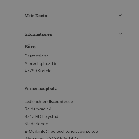
Mein Konto
Informationen
Büro
Deutschland
Albrechtplatz 16
47799 Krefeld
Firmenhauptsitz
Ledleuchtendiscounter.de
Bolderweg 44
8243 RD Lelystad
Niederlande
E-Mail:
info@ledleuchtendiscounter.de
Whatsapp: +3136 525 14 44