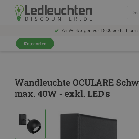
An Werktagen vor 18:00 bestellt, am 
Kategorien
GU10 Strahler
LED Leuchtmittel
Wandleuchte OCULARE Schwar
LED Schienensystem Lampen
max. 40W - exkl. LED's
Innenleuchten
Feuchtraumleuchten IP65
Außenleuchten
LED Panels