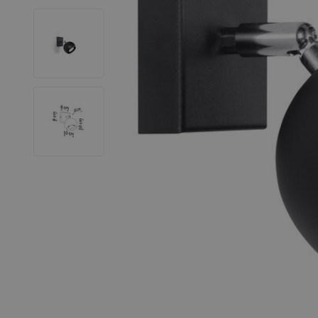
LED Leuchtstoffröhren
LED Hallenstrahler
LED Leuchtbänder
Dekorative Beleuchtung
LED Smart Home
Installationsmaterialien
SALE