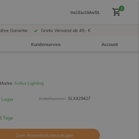
0
Incl.
Excl.
MwSt.
Jahre Garantie
Gratis Versand ab 49,- €
Kundenservice
Account
Benutzerkonto anlegen
Marke:
Sollux Lighting
SLX429427
Artikelnummer:
 Lager
Benutzerkonto
erstellen
 8 Tage
Zum Warenkorb hinzufügen