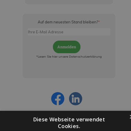
Auf dem neuesten Stand bleiben?
*
Anmelden
*Lesen Sie hier unsere Datenschutzerklärung
Jetzt anmelden und ab sofort:
- Über alle Rabattaktionen informiert werden
- Personalisierte Angebote erhalten
- Alles über die neuesten Entwicklungen
erfahren
Diese Webseite verwendet
Cookies.