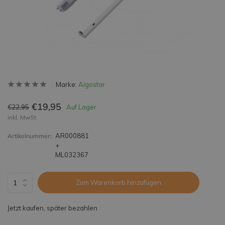
Marke:
Aigostar
€19,95
€22,95
Auf Lager
inkl. MwSt.
AR000881
Artikelnummer:
+
ML032367
Zum Warenkorb hinzufügen
Jetzt kaufen, später bezahlen