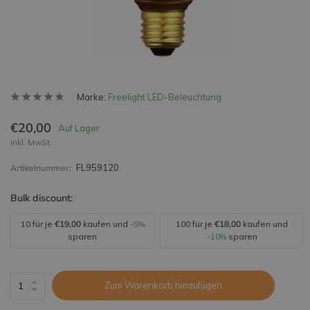
Marke:
Freelight LED-Beleuchtung
€20,00
Auf Lager
inkl. MwSt.
FL959120
Artikelnummer:
Bulk discount:
10 für je
€19,00
kaufen und
-5%
100 für je
€18,00
kaufen und
sparen
-10%
sparen
Zum Warenkorb hinzufügen