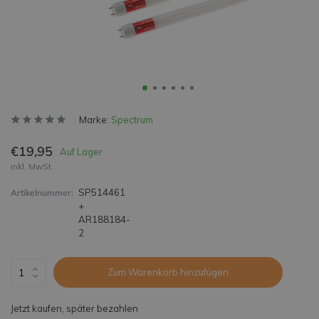
Marke:
Spectrum
€19,95
Auf Lager
inkl. MwSt.
SP514461
Artikelnummer:
+
AR188184-
2
Zum Warenkorb hinzufügen
Jetzt kaufen, später bezahlen