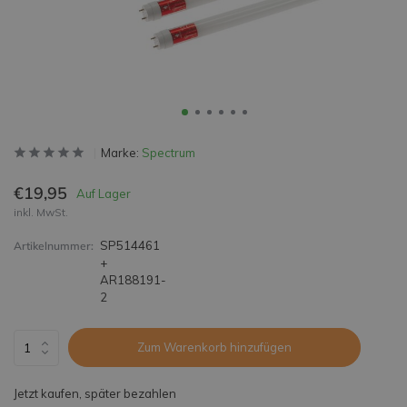
Marke:
Spectrum
€19,95
Auf Lager
inkl. MwSt.
SP514461
Artikelnummer:
+
AR188191-
2
Zum Warenkorb hinzufügen
Jetzt kaufen, später bezahlen