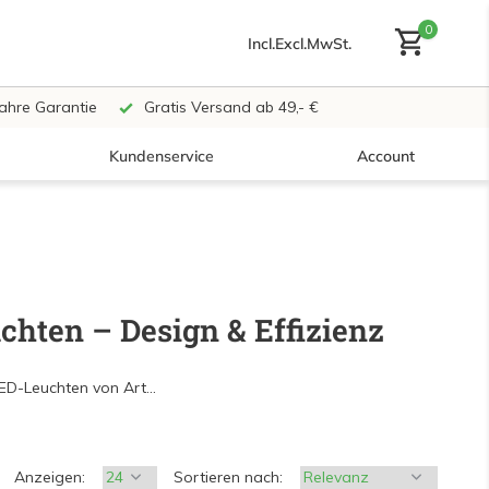
0
Incl.
Excl.
MwSt.
Jahre Garantie
Gratis Versand ab 49,- €
Kundenservice
Account
Benutzerkonto anlegen
chten – Design & Effizienz
Benutzerkonto
erstellen
ED-Leuchten von Art...
Anzeigen:
Sortieren nach: