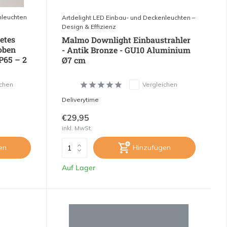
nleuchten
Artdelight LED Einbau- und Deckenleuchten –
Design & Effizienz
etes
Malmo Downlight Einbaustrahler
oben
- Antik Bronze - GU10 Aluminium
P65 – 2
Ø7 cm
ichen
Vergleichen
Deliverytime
€29,95
inkl. MwSt.
en
Hinzufügen
Auf Lager