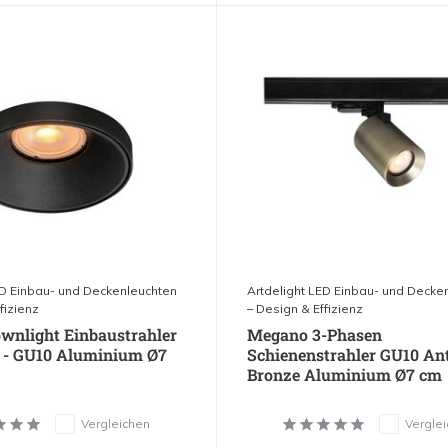
ED Einbau- und Deckenleuchten
Artdelight LED Einbau- und Decke
fizienz
– Design & Effizienz
nlight Einbaustrahler
Megano 3-Phasen
 - GU10 Aluminium Ø7
Schienenstrahler GU10 An
Bronze Aluminium Ø7 cm
Vergleichen
Vergle