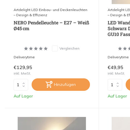
Artdelight LED Einbau- und Deckenleuchten
Artdelight L
– Design & Effizienz
– Design & Ef
NERO Pendelleuchte – E27 – Weiß
LED Wandl
Ø45 cm
Schwarz D
GU10 Fas
Vergleichen
Deliverytime
Deliverytime
€129,95
€49,95
inkl. MwSt.
inkl. MwSt.
Hinzufügen
Auf Lager
Auf Lager