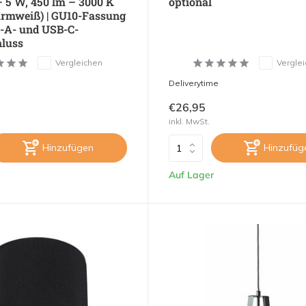
 5 W, 450 lm – 3000 K
optional
rmweiß) | GU10-Fassung
-A- und USB-C-
luss
Vergleichen
Vergle
Deliverytime
€26,95
inkl. MwSt.
Hinzufügen
Hinzufüg
Auf Lager