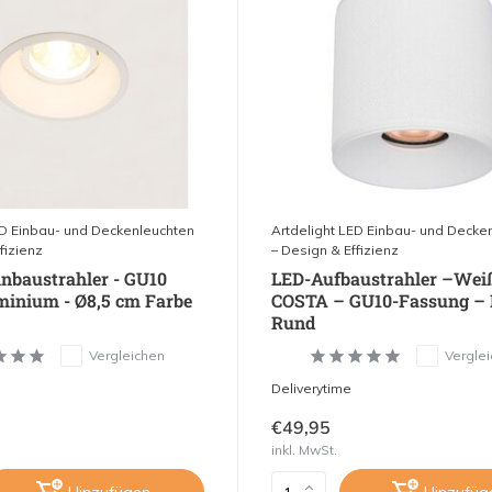
ED Einbau- und Deckenleuchten
Artdelight LED Einbau- und Decke
fizienz
– Design & Effizienz
inbaustrahler - GU10
LED-Aufbaustrahler –Weiß
inium - Ø8,5 cm Farbe
COSTA – GU10-Fassung – 
Rund
Vergleichen
Vergle
Deliverytime
€49,95
inkl. MwSt.