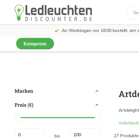
An Werktagen vor 18:00 bestellt, am 
Kategorien
GU10 Strahler
LED Leuchtmittel
LED Schienensystem Lampen
Marken
Artd
Innenleuchten
Preis (€)
Feuchtraumleuchten IP65
Artdelight
Außenleuchten
Vollständ
LED Panels
27 Produkte
bis