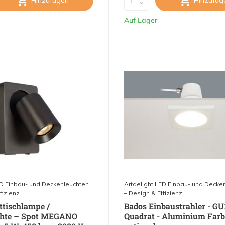
Hinzufügen
Hinzufüg
Auf Lager
ED Einbau- und Deckenleuchten
Artdelight LED Einbau- und Decke
fizienz
– Design & Effizienz
tischlampe /
Bados Einbaustrahler - GU
hte – Spot MEGANO
Quadrat - Aluminium Farb