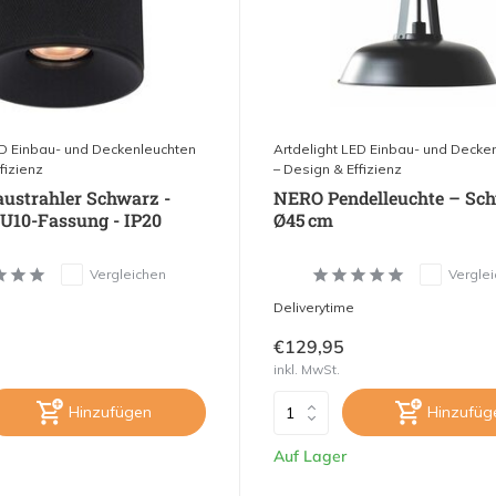
ED Einbau- und Deckenleuchten
Artdelight LED Einbau- und Decke
fizienz
– Design & Effizienz
ustrahler Schwarz -
NERO Pendelleuchte – Sch
U10-Fassung - IP20
Ø45 cm
Vergleichen
Vergle
Deliverytime
€129,95
inkl. MwSt.
Hinzufügen
Hinzufüg
Auf Lager