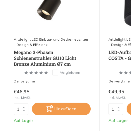
Artdelight LED Einbau- und Deckenleuchten
Artdelight L
– Design & Effizienz
– Design & Ef
Megano 3-Phasen
LED-Aufba
Schienenstrahler GU10 Licht
COSTA - G
Bronze Aluminium Ø7 cm
Vergleichen
Deliverytime
Deliverytime
€46,95
€49,95
inkl. MwSt.
inkl. MwSt.
Hinzufügen
Auf Lager
Auf Lager