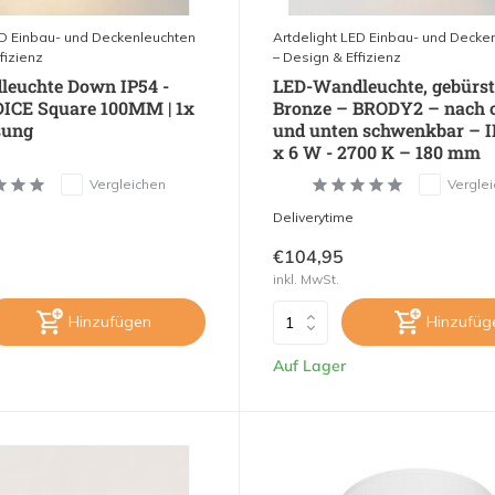
ED Einbau- und Deckenleuchten
Artdelight LED Einbau- und Decke
fizienz
– Design & Effizienz
euchte Down IP54 -
LED-Wandleuchte, gebürst
ICE Square 100MM | 1x
Bronze – BRODY2 – nach 
sung
und unten schwenkbar – I
x 6 W - 2700 K – 180 mm
Vergleichen
Vergle
Deliverytime
€104,95
inkl. MwSt.
Hinzufügen
Hinzufüg
Auf Lager