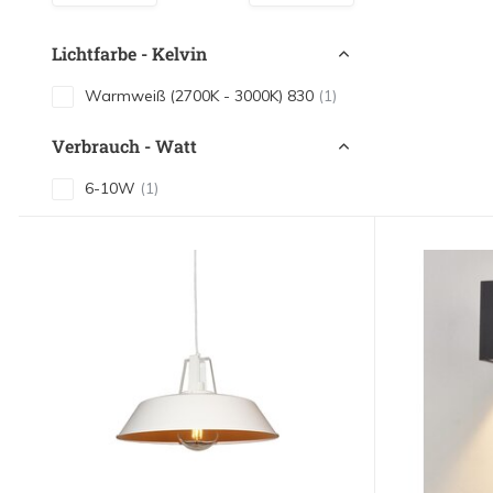
LED Leuchtstoffröhren
LED Hallenstrahler
Lichtfarbe - Kelvin
LED Leuchtbänder
Warmweiß (2700K - 3000K) 830
(1)
Dekorative Beleuchtung
Verbrauch - Watt
LED Smart Home
6-10W
(1)
Installationsmaterialien
SALE