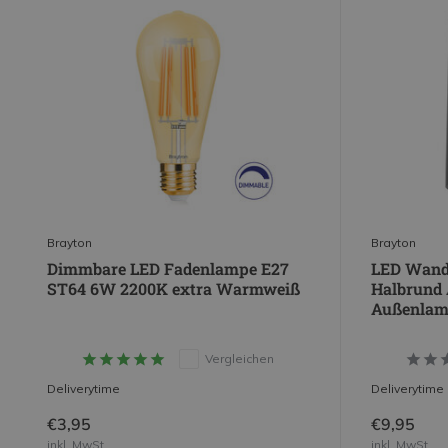
Brayton
Brayton
Dimmbare LED Fadenlampe E27
LED Wandl
ST64 6W 2200K extra Warmweiß
Halbrund 
Außenlam
Vergleichen
Deliverytime
Deliverytime
€3,95
€9,95
inkl. MwSt.
inkl. MwSt.