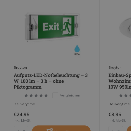
Brayton
Brayton
Aufputz-LED-Notbeleuchtung – 3
Einbau-Sp
W, 100 lm – 3 h – ohne
Wohnzimm
Piktogramm
10W 950lm
Vergleichen
Deliverytime
Deliverytime
€24,95
€3,95
inkl. MwSt.
inkl. MwSt.