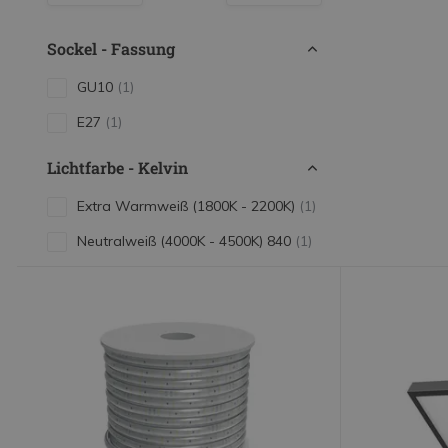
LED Leuchtstoffröhren
LED Hallenstrahler
Sockel - Fassung
LED Leuchtbänder
GU10
(1)
Dekorative Beleuchtung
E27
(1)
LED Smart Home
Lichtfarbe - Kelvin
Installationsmaterialien
Extra Warmweiß (1800K - 2200K)
(1)
SALE
Neutralweiß (4000K - 4500K) 840
(1)