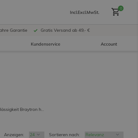
0
Incl.
Excl.
MwSt.
Jahre Garantie
Gratis Versand ab 49,- €
Kundenservice
Account
Benutzerkonto anlegen
Benutzerkonto
erstellen
ässigkeit Braytron h...
Anzeigen:
Sortieren nach: