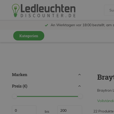
An Werktagen vor 18:00 bestellt, am 
Kategorien
GU10 Strahler
LED Leuchtmittel
LED Schienensystem Lampen
Marken
Bray
Innenleuchten
Preis (€)
Feuchtraumleuchten IP65
Braytron L
Außenleuchten
Vollständ
LED Panels
22 Produkte
bis