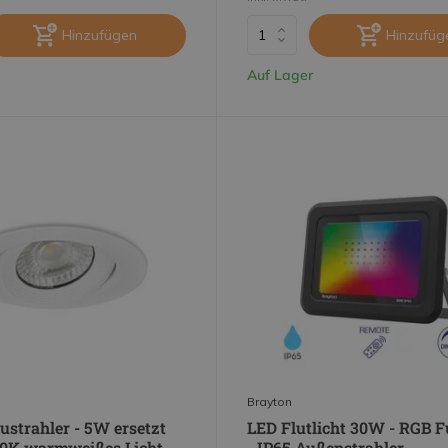
Hinzufügen
Hinzufüg
Auf Lager
Brayton
ustrahler - 5W ersetzt
LED Flutlicht 30W - RGB 
0K warmweißes Licht -
- IP65 Außenstrahler