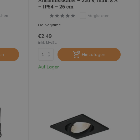
Anschlusskabel – 220 V, max. 8 A
– IP54 – 26 cm
ichen
Vergleichen
Deliverytime
€2,49
inkl. MwSt.
en
Hinzufügen
Auf Lager