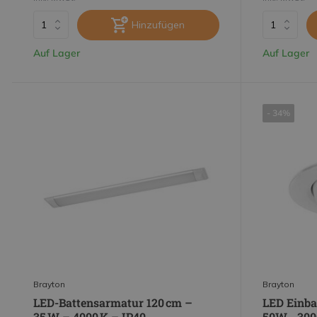
Hinzufügen
Auf Lager
Auf Lager
- 34%
Brayton
Brayton
LED-Battensarmatur 120 cm –
LED Einba
35 W – 4000 K – IP40
50W - 300