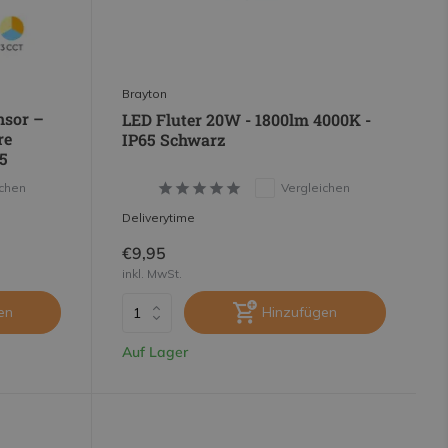
Brayton
nsor –
LED Fluter 20W - 1800lm 4000K -
re
IP65 Schwarz
5
ichen
Vergleichen
Deliverytime
€9,95
inkl. MwSt.
en
Hinzufügen
Auf Lager