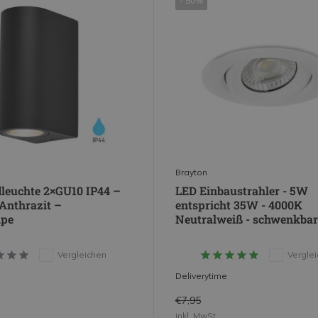
- 50%
Brayton
euchte 2×GU10 IP44 –
LED Einbaustrahler - 5W
Anthrazit –
entspricht 35W - 4000K
pe
Neutralweiß - schwenkbar
Vergleichen
Vergle
Deliverytime
€7,95
inkl. MwSt.