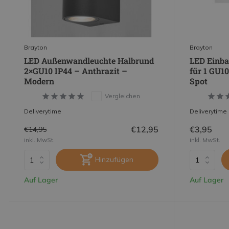
Brayton
Brayton
LED Außenwandleuchte Halbrund
LED Einba
2×GU10 IP44 – Anthrazit –
für 1 GU10
Modern
Spot
Vergleichen
Deliverytime
Deliverytime
€12,95
€3,95
€14,95
inkl. MwSt.
inkl. MwSt.
Hinzufügen
Auf Lager
Auf Lager