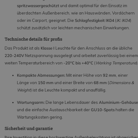
spritzwassergeschützt
und damit optimal für den Einsatz im
überdachten Außenbereich, wie an Hauswänden, Vordächern
oder im Carport, geeignet. Die
Schlagfestigkeit IK04
(
IK: IK04
)
schützt zusätzlich vor leichten mechanischen Einwirkungen.
Technische details für profis
Das Produkt ist als
Klasse I
Leuchte für den Anschluss an die übliche
220-240V
Netzspannung ausgelegt und arbeitet zuverlässig bei einem
weiten Temperaturbereich von
-20°C bis +40°C
(
Working Temperature
)
Kompakte Abmessungen:
Mit einer Höhe von
92 mm
, einer
Länge von
150 mm
und einer Breite von
68 mm
(
Dimensions &
Weight
) ist die Leuchte kompakt und unauffällig.
Wartungsarm:
Die lange Lebensdauer des
Aluminium-Gehäuse
und die einfache Austauschbarkeit der
GU10-Spots
halten die
Wartungskosten gering.
Sicherheit und garantie
Ihre Investition in diese hochwertige Außenbeleuchtung ist abgesicher