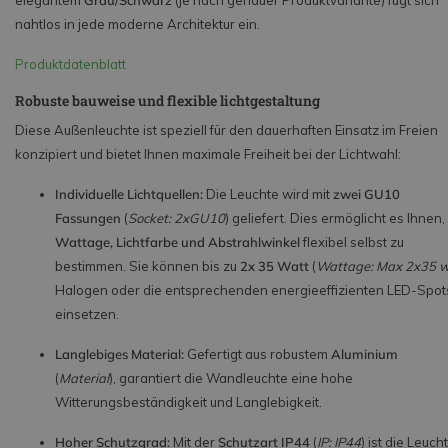
elegantem
Grau/Schwarz
(je nach genauer Produktvariante) fügt sich
nahtlos in jede moderne Architektur ein.
Produktdatenblatt
Robuste bauweise und flexible lichtgestaltung
Diese Außenleuchte ist speziell für den dauerhaften Einsatz im Freien
konzipiert und bietet Ihnen maximale Freiheit bei der Lichtwahl:
Individuelle Lichtquellen:
Die Leuchte wird mit
zwei GU10
Fassungen
(
Socket: 2xGU10
) geliefert. Dies ermöglicht es Ihnen,
Wattage, Lichtfarbe und Abstrahlwinkel
flexibel selbst zu
bestimmen. Sie können bis zu
2x 35 Watt
(
Wattage: Max 2x35 
Halogen oder die entsprechenden energieeffizienten LED-Spot
einsetzen.
Langlebiges Material:
Gefertigt aus robustem
Aluminium
(
Material
), garantiert die Wandleuchte eine hohe
Witterungsbeständigkeit und Langlebigkeit.
Hoher Schutzgrad:
Mit der
Schutzart IP44
(
IP: IP44
) ist die Leuch