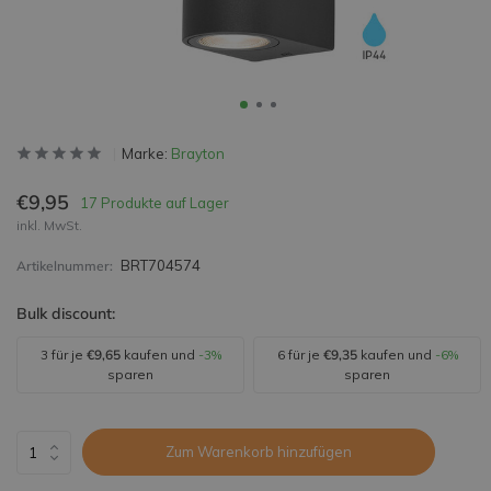
Marke:
Brayton
€9,95
17 Produkte auf Lager
inkl. MwSt.
BRT704574
Artikelnummer:
Bulk discount:
3 für je
€9,65
kaufen und
-3%
6 für je
€9,35
kaufen und
-6%
sparen
sparen
Zum Warenkorb hinzufügen