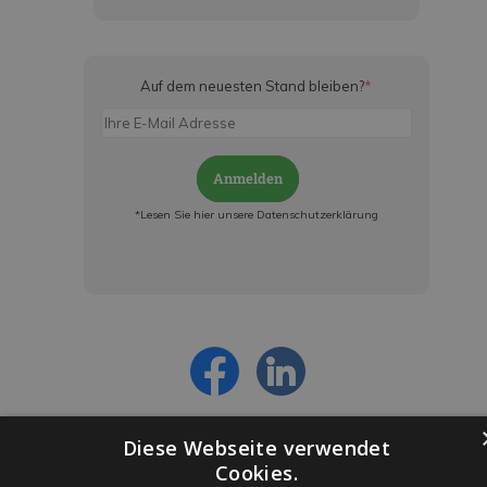
Auf dem neuesten Stand bleiben?
*
Anmelden
*Lesen Sie hier unsere Datenschutzerklärung
Jetzt anmelden und ab sofort:
- Über alle Rabattaktionen informiert werden
- Personalisierte Angebote erhalten
- Alles über die neuesten Entwicklungen
erfahren
Diese Webseite verwendet
Cookies.