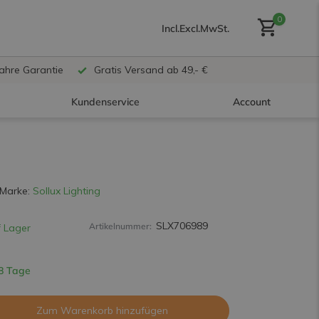
0
Incl.
Excl.
MwSt.
Jahre Garantie
Gratis Versand ab 49,- €
Kundenservice
Account
Benutzerkonto anlegen
Marke:
Sollux Lighting
SLX706989
Artikelnummer:
 Lager
Benutzerkonto
erstellen
 8 Tage
Zum Warenkorb hinzufügen