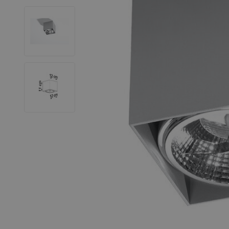
LED Leuchtstoffröhren
LED Hallenstrahler
LED Leuchtbänder
Dekorative Beleuchtung
LED Smart Home
Installationsmaterialien
SALE