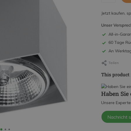
Jetzt kaufen, s
Unser Versprec
All-in-Garan
60 Tage Rü
An Werktage
Teilen
This product 
Haben Sie 
Unsere Experte
Nachricht 