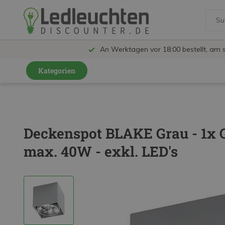
An Werktagen vor 18:00 bestellt, am 
Kategorien
GU10 Strahler
LED Leuchtmittel
Deckenspot BLAKE Grau - 1x G
LED Schienensystem Lampen
max. 40W - exkl. LED's
Innenleuchten
Feuchtraumleuchten IP65
Außenleuchten
LED Panels