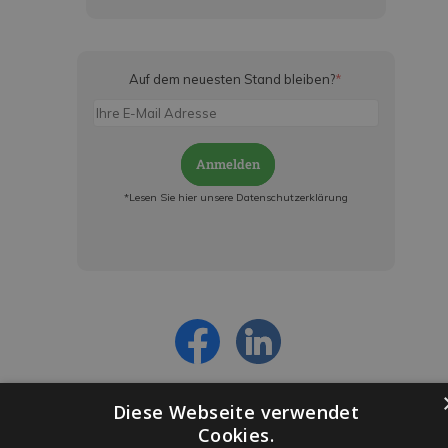
Auf dem neuesten Stand bleiben?
*
Anmelden
*Lesen Sie hier unsere Datenschutzerklärung
Jetzt anmelden und ab sofort:
- Über alle Rabattaktionen informiert werden
- Personalisierte Angebote erhalten
- Alles über die neuesten Entwicklungen
erfahren
Diese Webseite verwendet
Cookies.