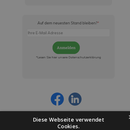
Auf dem neuesten Stand bleiben?
*
Anmelden
*Lesen Sie hier unsere Datenschutzerklärung
Jetzt anmelden und ab sofort:
- Über alle Rabattaktionen informiert werden
- Personalisierte Angebote erhalten
- Alles über die neuesten Entwicklungen
erfahren
Diese Webseite verwendet
Cookies.