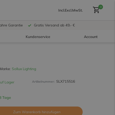
0
Incl.
Excl.
MwSt.
Jahre Garantie
Gratis Versand ab 49,- €
Kundenservice
Account
Benutzerkonto anlegen
Marke:
Sollux Lighting
SLX715516
Artikelnummer:
uf Lager
Benutzerkonto
erstellen
 8 Tage
Zum Warenkorb hinzufügen