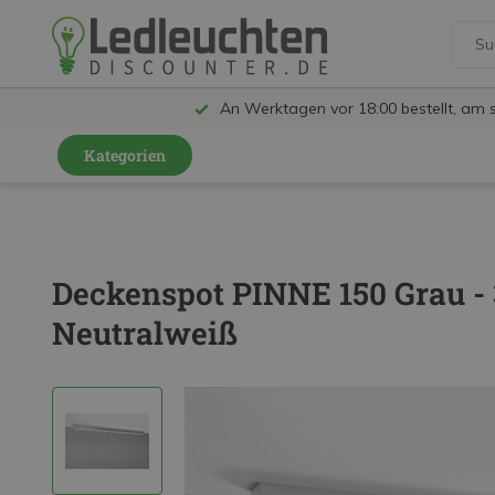
An Werktagen vor 18:00 bestellt, am 
Kategorien
GU10 Strahler
LED Leuchtmittel
Deckenspot PINNE 150 Grau -
LED Schienensystem Lampen
Neutralweiß
Innenleuchten
Feuchtraumleuchten IP65
Außenleuchten
LED Panels