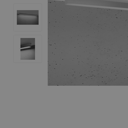
LED Leuchtstoffröhren
LED Hallenstrahler
LED Leuchtbänder
Dekorative Beleuchtung
LED Smart Home
Installationsmaterialien
SALE