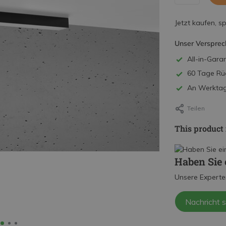
Jetzt kaufen, s
Unser Versprec
All-in-Garan
60 Tage Rü
An Werktage
Teilen
This product 
Haben Sie 
Unsere Experte
Nachricht 