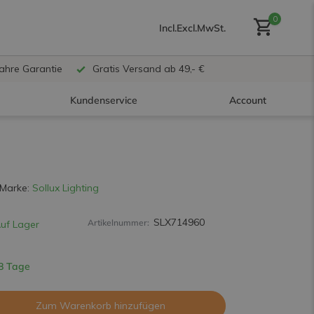
0
Incl.
Excl.
MwSt.
Jahre Garantie
Gratis Versand ab 49,- €
Kundenservice
Account
Benutzerkonto anlegen
Marke:
Sollux Lighting
SLX714960
Artikelnummer:
uf Lager
Benutzerkonto
erstellen
 8 Tage
Zum Warenkorb hinzufügen