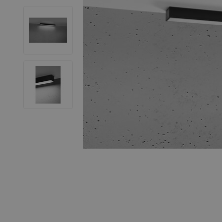
LED Leuchtstoffröhren
LED Hallenstrahler
LED Leuchtbänder
Dekorative Beleuchtung
LED Smart Home
Installationsmaterialien
SALE