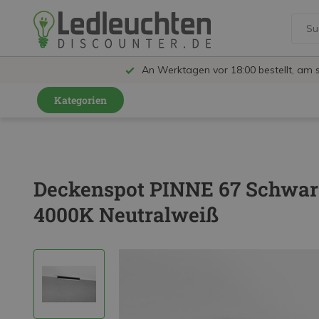
An Werktagen vor 18:00 bestellt, am 
Kategorien
GU10 Strahler
LED Leuchtmittel
Deckenspot PINNE 67 Schwarz
LED Schienensystem Lampen
4000K Neutralweiß
Innenleuchten
Feuchtraumleuchten IP65
Außenleuchten
LED Panels