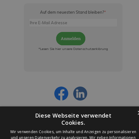
Auf dem neuesten Stand bleiben?
*
Anmelden
*Lesen Sie hier unsere Datenschutzerklärung
Jetzt anmelden und ab sofort:
- Über alle Rabattaktionen informiert werden
- Personalisierte Angebote erhalten
- Alles über die neuesten Entwicklungen
erfahren
Diese Webseite verwendet
Cookies.
Wir verwenden Cookies, um Inhalte und Anzeigen zu personalisieren
und unseren Datenverkehr zu analysieren. Wir geben Informationen