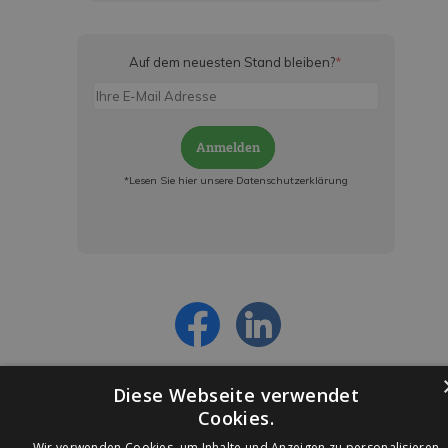
Auf dem neuesten Stand bleiben?
*
Anmelden
*Lesen Sie hier unsere Datenschutzerklärung
Jetzt anmelden und ab sofort:
- Über alle Rabattaktionen informiert werden
- Personalisierte Angebote erhalten
- Alles über die neuesten Entwicklungen
erfahren
Diese Webseite verwendet
Cookies.
Wir verwenden Cookies, um Inhalte und Anzeigen zu personalisieren