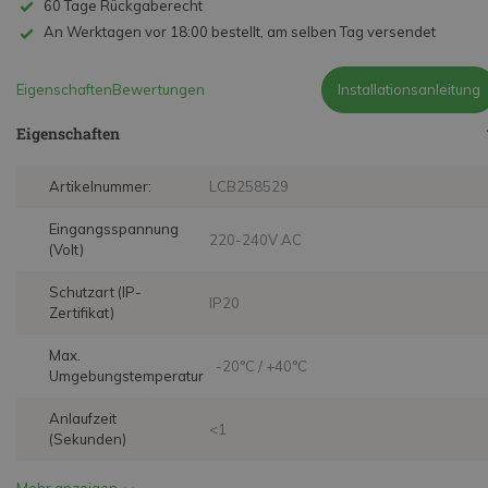
60 Tage Rückgaberecht
An Werktagen vor 18:00 bestellt, am selben Tag versendet
Eigenschaften
Bewertungen
Installationsanleitung
Eigenschaften
Artikelnummer:
LCB258529
Eingangsspannung
220-240V AC
(Volt)
Schutzart (IP-
IP20
Zertifikat)
Max.
-20°C / +40°C
Umgebungstemperatur
Anlaufzeit
<1
(Sekunden)