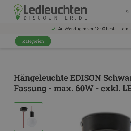
An Werktagen vor 18:00 bestellt, am 
Kategorien
GU10 Strahler
LED Leuchtmittel
Hängeleuchte EDISON Schwarz
LED Schienensystem Lampen
Fassung - max. 60W - exkl. L
Innenleuchten
Feuchtraumleuchten IP65
Außenleuchten
LED Panels