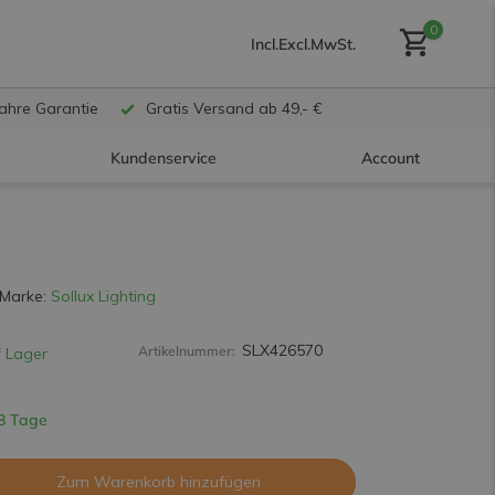
0
Incl.
Excl.
MwSt.
Jahre Garantie
Gratis Versand ab 49,- €
Kundenservice
Account
Benutzerkonto anlegen
Marke:
Sollux Lighting
SLX426570
Artikelnummer:
 Lager
Benutzerkonto
erstellen
 8 Tage
Zum Warenkorb hinzufügen