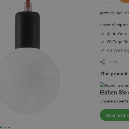
Jetzt kaufen, s
Unser Versprec
All-in-Garan
60 Tage Rü
An Werktage
Teilen
This product 
Haben Sie 
Unsere Experte
Nachricht 