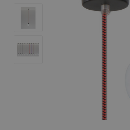
LED Leuchtstoffröhren
LED Hallenstrahler
LED Leuchtbänder
Dekorative Beleuchtung
LED Smart Home
Installationsmaterialien
SALE