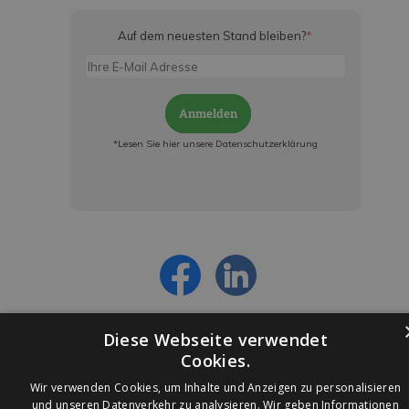
Auf dem neuesten Stand bleiben?
*
Anmelden
*Lesen Sie hier unsere Datenschutzerklärung
Jetzt anmelden und ab sofort:
- Über alle Rabattaktionen informiert werden
- Personalisierte Angebote erhalten
- Alles über die neuesten Entwicklungen
erfahren
Diese Webseite verwendet
Cookies.
Wir verwenden Cookies, um Inhalte und Anzeigen zu personalisieren
und unseren Datenverkehr zu analysieren. Wir geben Informationen