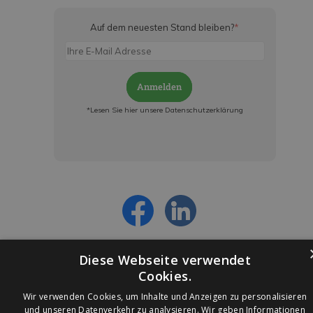
Auf dem neuesten Stand bleiben?
*
Anmelden
*Lesen Sie hier unsere Datenschutzerklärung
Jetzt anmelden und ab sofort:
- Über alle Rabattaktionen informiert werden
- Personalisierte Angebote erhalten
- Alles über die neuesten Entwicklungen
erfahren
Diese Webseite verwendet
Cookies.
Wir verwenden Cookies, um Inhalte und Anzeigen zu personalisieren
und unseren Datenverkehr zu analysieren. Wir geben Informationen