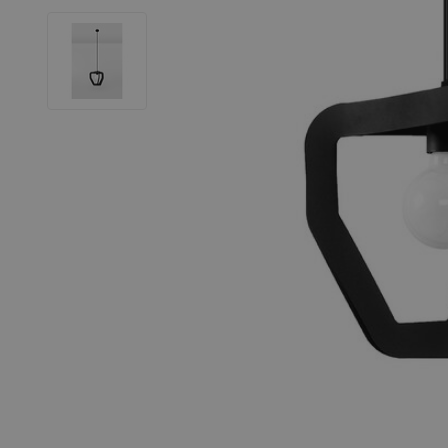
LED Leuchtstoffröhren
LED Hallenstrahler
LED Leuchtbänder
Dekorative Beleuchtung
LED Smart Home
Installationsmaterialien
SALE