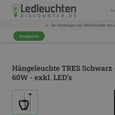
An Werktagen vor 18:00 bestellt, am 
Kategorien
GU10 Strahler
LED Leuchtmittel
Hängeleuchte TRES Schwarz -
LED Schienensystem Lampen
60W - exkl. LED's
Innenleuchten
Feuchtraumleuchten IP65
Außenleuchten
LED Panels