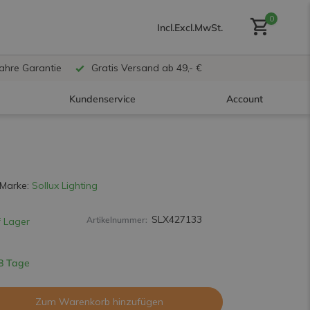
0
Incl.
Excl.
MwSt.
Jahre Garantie
Gratis Versand ab 49,- €
Kundenservice
Account
Benutzerkonto anlegen
Marke:
Sollux Lighting
SLX427133
Artikelnummer:
 Lager
Benutzerkonto
erstellen
 8 Tage
Zum Warenkorb hinzufügen