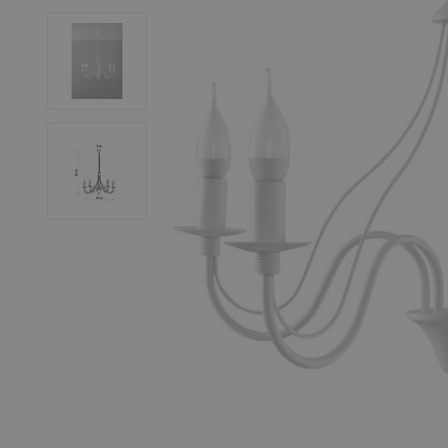
LED Leuchtstoffröhren
LED Hallenstrahler
LED Leuchtbänder
Dekorative Beleuchtung
LED Smart Home
Installationsmaterialien
SALE