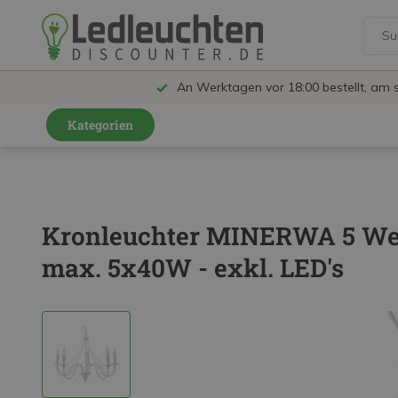
An Werktagen vor 18:00 bestellt, am 
Kategorien
GU10 Strahler
LED Leuchtmittel
Kronleuchter MINERWA 5 Weiß
LED Schienensystem Lampen
max. 5x40W - exkl. LED's
Innenleuchten
Feuchtraumleuchten IP65
Außenleuchten
LED Panels