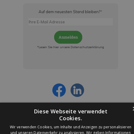
Auf dem neuesten Stand bleiben?
*
Anmelden
*Lesen Sie hier unsere Datenschutzerklärung
Jetzt anmelden und ab sofort:
- Über alle Rabattaktionen informiert werden
- Personalisierte Angebote erhalten
- Alles über die neuesten Entwicklungen
erfahren
Diese Webseite verwendet
Cookies.
Wir verwenden Cookies, um Inhalte und Anzeigen zu personalisieren
und unseren Datenverkehr zu analysieren. Wir geben Informationen