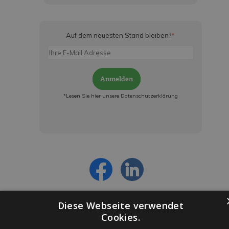
Auf dem neuesten Stand bleiben?
*
Anmelden
*Lesen Sie hier unsere Datenschutzerklärung
Jetzt anmelden und ab sofort:
- Über alle Rabattaktionen informiert werden
- Personalisierte Angebote erhalten
- Alles über die neuesten Entwicklungen
erfahren
Diese Webseite verwendet
Cookies.