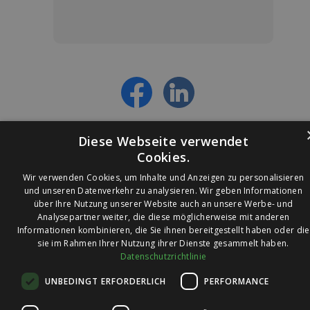
Jetzt anmelden und ab sofort:
- Über alle Rabattaktionen informiert werden
- Personalisierte Angebote erhalten
- Alles über die neuesten Entwicklungen
erfahren
Diese Webseite verwendet
Cookies.
Wir verwenden Cookies, um Inhalte und Anzeigen zu personalisieren
und unseren Datenverkehr zu analysieren. Wir geben Informationen
über Ihre Nutzung unserer Website auch an unsere Werbe- und
© 2026 Ledleuchtendiscounter.de
Analysepartner weiter, die diese möglicherweise mit anderen
Informationen kombinieren, die Sie ihnen bereitgestellt haben oder die
sie im Rahmen Ihrer Nutzung ihrer Dienste gesammelt haben.
Datenschutzrichtlinie
Wir haben eine
UNBEDINGT ERFORDERLICH
PERFORMANCE
Bewertung von
4,7
4,7 / 5
auf