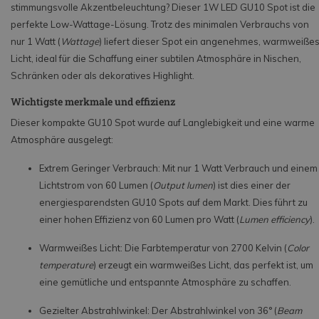
stimmungsvolle Akzentbeleuchtung? Dieser 1W LED GU10 Spot ist die
perfekte Low-Wattage-Lösung. Trotz des minimalen Verbrauchs von
nur 1 Watt (
Wattage
) liefert dieser Spot ein angenehmes, warmweiße
Licht, ideal für die Schaffung einer subtilen Atmosphäre in Nischen,
Schränken oder als dekoratives Highlight.
Wichtigste merkmale und effizienz
Dieser kompakte GU10 Spot wurde auf Langlebigkeit und eine warme
Atmosphäre ausgelegt:
Extrem Geringer Verbrauch: Mit nur 1 Watt Verbrauch und einem
Lichtstrom von 60 Lumen (
Output lumen
) ist dies einer der
energiesparendsten GU10 Spots auf dem Markt. Dies führt zu
einer hohen Effizienz von 60 Lumen pro Watt (
Lumen efficiency
).
Warmweißes Licht: Die Farbtemperatur von 2700 Kelvin (
Color
temperature
) erzeugt ein warmweißes Licht, das perfekt ist, um
eine gemütliche und entspannte Atmosphäre zu schaffen.
Gezielter Abstrahlwinkel: Der Abstrahlwinkel von 36° (
Beam