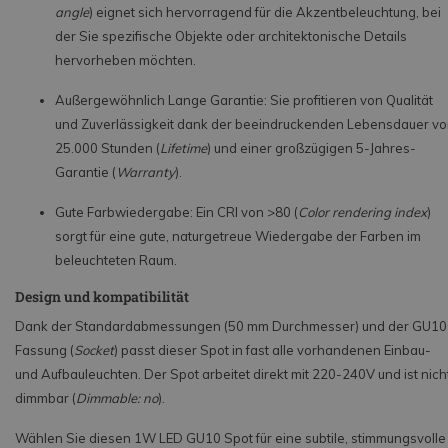
angle
) eignet sich hervorragend für die Akzentbeleuchtung, bei
der Sie spezifische Objekte oder architektonische Details
hervorheben möchten.
Außergewöhnlich Lange Garantie: Sie profitieren von Qualität
und Zuverlässigkeit dank der beeindruckenden Lebensdauer v
25.000 Stunden (
Lifetime
) und einer großzügigen 5-Jahres-
Garantie (
Warranty
).
Gute Farbwiedergabe: Ein CRI von >80 (
Color rendering index
)
sorgt für eine gute, naturgetreue Wiedergabe der Farben im
beleuchteten Raum.
Design und kompatibilität
Dank der Standardabmessungen (50 mm Durchmesser) und der GU10
Fassung (
Socket
) passt dieser Spot in fast alle vorhandenen Einbau-
und Aufbauleuchten. Der Spot arbeitet direkt mit 220-240V und ist nich
dimmbar (
Dimmable: no
).
Wählen Sie diesen 1W LED GU10 Spot für eine subtile, stimmungsvolle