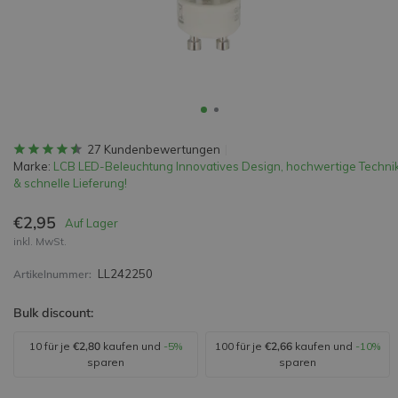
27 Kundenbewertungen
Marke:
LCB LED-Beleuchtung Innovatives Design, hochwertige Techni
& schnelle Lieferung!
€2,95
Auf Lager
inkl. MwSt.
LL242250
Artikelnummer:
Bulk discount:
10 für je
€2,80
kaufen und
-5%
100 für je
€2,66
kaufen und
-10%
sparen
sparen