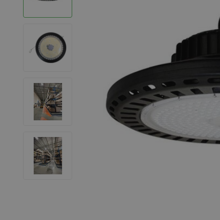
LED Leuchtstoffröhren
LED Hallenstrahler
LED Leuchtbänder
Dekorative Beleuchtung
LED Smart Home
Installationsmaterialien
SALE