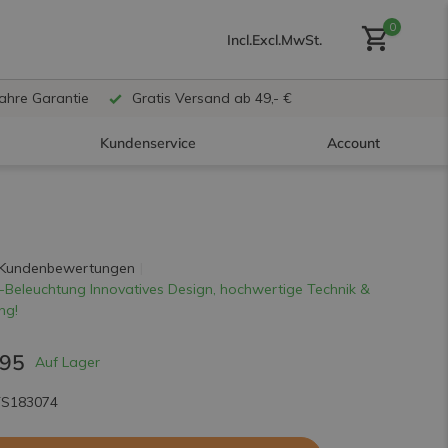
0
Incl.
Excl.
MwSt.
Jahre Garantie
Gratis Versand ab 49,- €
Kundenservice
Account
Benutzerkonto anlegen
 Kundenbewertungen
-Beleuchtung Innovatives Design, hochwertige Technik &
ng!
Benutzerkonto
erstellen
,95
Auf Lager
TS183074