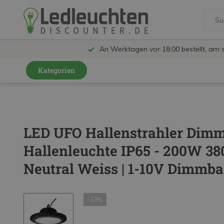
An Werktagen vor 18:00 bestellt, am 
Kategorien
GU10 Strahler
LED Leuchtmittel
LED UFO Hallenstrahler Dimm
LED Schienensystem Lampen
Hallenleuchte IP65 - 200W 38
Innenleuchten
Neutral Weiss | 1-10V Dimmbar
Feuchtraumleuchten IP65
Außenleuchten
-23%
LED Panels