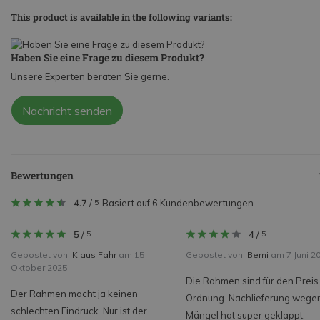
This product is available in the following variants:
Haben Sie eine Frage zu diesem Produkt?
Unsere Experten beraten Sie gerne.
Nachricht senden
Bewertungen
4.7
/
Basiert auf 6 Kundenbewertungen
5
5
/
4
/
5
5
Gepostet von:
Klaus Fahr
am 15
Gepostet von:
Berni
am 7 Juni 2
Oktober 2025
Die Rahmen sind für den Preis 
Der Rahmen macht ja keinen
Ordnung. Nachlieferung wege
schlechten Eindruck. Nur ist der
Mängel hat super geklappt.