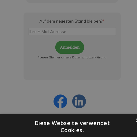
Auf dem neuesten Stand bleiben?
*
Anmelden
*Lesen Sie hier unsere Datenschutzerklärung
Jetzt anmelden und ab sofort:
- Über alle Rabattaktionen informiert werden
- Personalisierte Angebote erhalten
- Alles über die neuesten Entwicklungen
erfahren
Diese Webseite verwendet
Cookies.