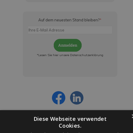
Auf dem neuesten Stand bleiben?
*
Anmelden
*Lesen Sie hier unsere Datenschutzerklärung
Jetzt anmelden und ab sofort:
- Über alle Rabattaktionen informiert werden
- Personalisierte Angebote erhalten
- Alles über die neuesten Entwicklungen
erfahren
Diese Webseite verwendet
Cookies.