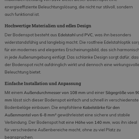
energieeffiziente Beleuchtungslösung, die nicht nur stilvoll, sondern
auch funktional ist.
Hochwertige Materialien und edles Design
Der Bodenspot besteht aus
Edelstahl
und
PVC
, was ihn besonders
widerstandsfähig und langlebig macht. Die rostfreie Edelstahloptik sor
für ein modernes und elegantes Erscheinungsbild, das sich harmonisc
in jede Außenumgebung einfügt. Das schlanke Design sorgt dafür, das
der Bodenspot nicht aufdringlich wirkt und dennoch eine wirkungsvoll
Beleuchtung bietet.
Einfache Installation und Anpassung
Mit einem
Außendurchmesser von 108 mm
und einer
Sägegröße von 9
mm
lässt sich dieser Bodenspot einfach und schnell in verschiedenste
Bodenbeläge einbauen. Die empfohlene
Kabelstärke für den
Außenmantel von 6-8 mm²
gewährleistet eine sichere und stabile
Verbindung. Der Bodenspot hat eine
Höhe von 140 mm
, was ihn ideal
für verschiedene Außenbereiche macht, ohne zu viel Platz zu
beanspruchen.