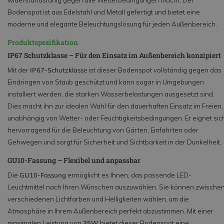
widerstandsfähig gegen alle Wetterbedingungen macht. Der
Bodenspot ist aus Edelstahl und Metall gefertigt und bietet eine
moderne und elegante Beleuchtungslösung für jeden Außenbereich.
Produktspezifikation
IP67 Schutzklasse – Für den Einsatz im Außenbereich konzipiert
Mit der
IP67-Schutzklasse
ist dieser Bodenspot vollständig gegen das
Eindringen von Staub geschützt und kann sogar in Umgebungen
installiert werden, die starken Wasserbelastungen ausgesetzt sind.
Dies macht ihn zur idealen Wahl für den dauerhaften Einsatz im Freien,
unabhängig von Wetter- oder Feuchtigkeitsbedingungen. Er eignet sic
hervorragend für die Beleuchtung von Gärten, Einfahrten oder
Gehwegen und sorgt für Sicherheit und Sichtbarkeit in der Dunkelheit.
GU10-Fassung – Flexibel und anpassbar
Die
GU10-Fassung
ermöglicht es Ihnen, das passende LED-
Leuchtmittel nach Ihren Wünschen auszuwählen. Sie können zwische
verschiedenen Lichtfarben und Helligkeiten wählen, um die
Atmosphäre in Ihrem Außenbereich perfekt abzustimmen. Mit einer
maximalen Leistung von
35W
bietet dieser Bodenspot eine