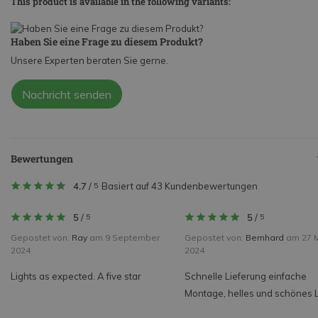
This product is available in the following variants:
Haben Sie eine Frage zu diesem Produkt?
Unsere Experten beraten Sie gerne.
Nachricht senden
Bewertungen
4.7
/
Basiert auf 43 Kundenbewertungen
5
5
/
5
/
5
5
Gepostet von:
Ray
am 9 September
Gepostet von:
Bernhard
am 27 
2024
2024
Lights as expected. A five star
Schnelle Lieferung einfache
Montage, helles und schönes L