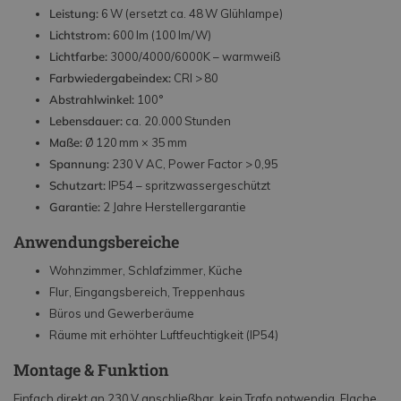
Leistung:
6 W (ersetzt ca. 48 W Glühlampe)
Lichtstrom:
600 lm (100 lm/W)
Lichtfarbe:
3000/4000/6000K – warmweiß
Farbwiedergabeindex:
CRI > 80
Abstrahlwinkel:
100°
Lebensdauer:
ca. 20.000 Stunden
Maße:
Ø 120 mm × 35 mm
Spannung:
230 V AC, Power Factor > 0,95
Schutzart:
IP54 – spritzwassergeschützt
Garantie:
2 Jahre Herstellergarantie
Anwendungsbereiche
Wohnzimmer, Schlafzimmer, Küche
Flur, Eingangsbereich, Treppenhaus
Büros und Gewerberäume
Räume mit erhöhter Luftfeuchtigkeit (IP54)
Montage & Funktion
Einfach direkt an 230 V anschließbar, kein Trafo notwendig. Flache