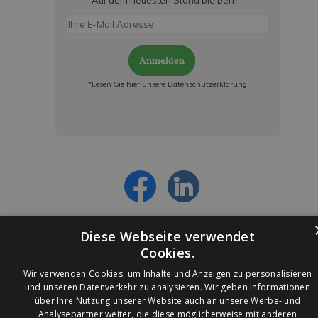
Auf dem neuesten Stand bleiben?
*
Anmelden
*Lesen Sie hier unsere Datenschutzerklärung
Jetzt anmelden und ab sofort:
- Über alle Rabattaktionen informiert werden
- Personalisierte Angebote erhalten
- Alles über die neuesten Entwicklungen
erfahren
Diese Webseite verwendet
Cookies.
Wir verwenden Cookies, um Inhalte und Anzeigen zu personalisieren
und unseren Datenverkehr zu analysieren. Wir geben Informationen
über Ihre Nutzung unserer Website auch an unsere Werbe- und
© 2026 Ledleuchtendiscounter.de
Analysepartner weiter, die diese möglicherweise mit anderen