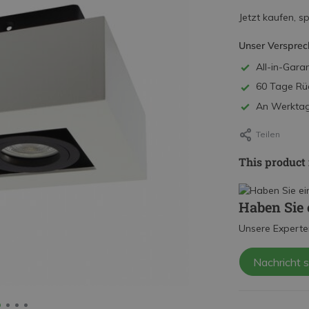
Jetzt kaufen, s
Unser Versprec
All-in-Garan
60 Tage Rü
An Werktage
Teilen
This product 
Haben Sie 
Unsere Experte
Nachricht 