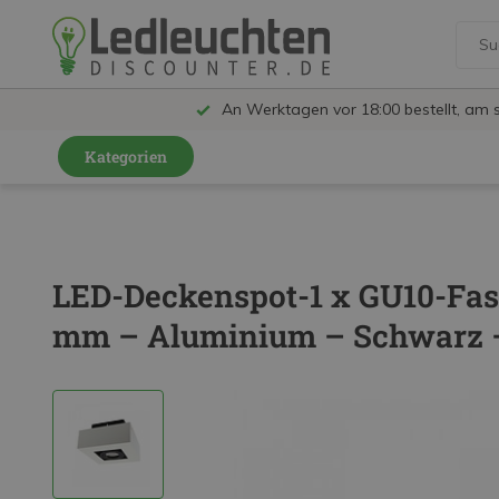
An Werktagen vor 18:00 bestellt, am 
Kategorien
GU10 Strahler
LED Leuchtmittel
LED-Deckenspot-1 x GU10-Fass
LED Schienensystem Lampen
mm – Aluminium – Schwarz 
Innenleuchten
Feuchtraumleuchten IP65
Außenleuchten
LED Panels