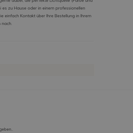
gerne dabei, die perfekte Lichtquelle (Farbe und
ei es zu Hause oder in einem professionellen
einfach Kontakt über Ihre Bestellung in Ihrem
n nach.
geben..