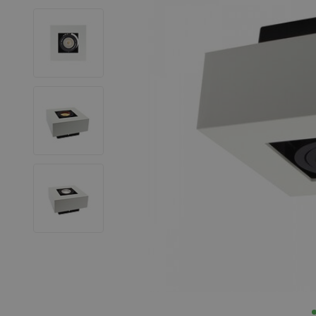
LED Leuchtstoffröhren
LED Hallenstrahler
LED Leuchtbänder
Dekorative Beleuchtung
LED Smart Home
Installationsmaterialien
SALE