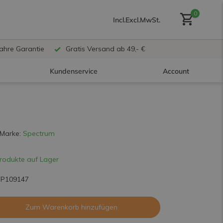
0
Incl.
Excl.
MwSt.
Jahre Garantie
Gratis Versand ab 49,- €
Kundenservice
Account
Benutzerkonto anlegen
Marke:
Spectrum
rodukte auf Lager
Benutzerkonto
erstellen
SP109147
Zum Warenkorb hinzufügen