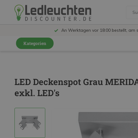
An Werktagen vor 18:00 bestellt, am 
Kategorien
GU10 Strahler
LED Leuchtmittel
LED Deckenspot Grau MERIDA 
LED Schienensystem Lampen
exkl. LED's
Innenleuchten
Feuchtraumleuchten IP65
Außenleuchten
LED Panels