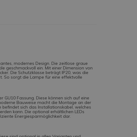
ntes, modernes Design. Die zeitlose graue
tile geschmackvoll ein. Mit einer Dimension von
ker. Die Schutzklasse beträgt IP20, was die
. So sorgt die Lampe für eine effektvolle
er GU10 Fassung. Diese können sich auf eine
e moderne Bauweise macht die Montage an der
efindet sich das Installationskabel, welches
rden kann. Die optional erhältlichen LEDs
ffiziente Energiesparmöglichkeit dar.
ese sind optional in allen Varianten und