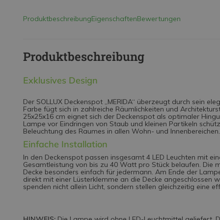
Produktbeschreibung
Eigenschaften
Bewertungen
Produktbeschreibung
Exklusives Design
Der SOLLUX Deckenspot „MERIDA“ überzeugt durch sein elega
Farbe fügt sich in zahlreiche Räumlichkeiten und Architekturs
25x25x16 cm eignet sich der Deckenspot als optimaler Hinguc
Lampe vor Eindringen von Staub und kleinen Partikeln schützt
Beleuchtung des Raumes in allen Wohn- und Innenbereichen.
Einfache Installation
In den Deckenspot passen insgesamt 4 LED Leuchten mit ein
Gesamtleistung von bis zu 40 Watt pro Stück belaufen. Di
Decke besonders einfach für jedermann. Am Ende der Lampe b
direkt mit einer Lüsterklemme an die Decke angeschlossen we
spenden nicht allein Licht, sondern stellen gleichzeitig eine e
HINWEIS:
Die Lampe wird ohne LED-Leuchtmittel geliefert. Di