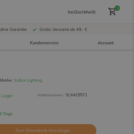
0
Incl.
Excl.
MwSt.
Jahre Garantie
Gratis Versand ab 49,- €
Kundenservice
Account
Benutzerkonto anlegen
Marke:
Sollux Lighting
SLX429571
Artikelnummer:
 Lager
Benutzerkonto
erstellen
 8 Tage
Zum Warenkorb hinzufügen