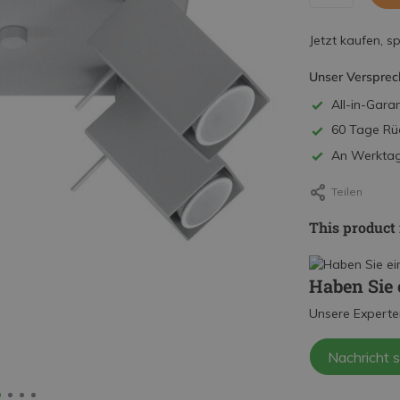
Jetzt kaufen, s
Unser Versprec
All-in-Garan
60 Tage Rü
An Werktage
Teilen
This product 
Haben Sie 
Unsere Experte
Nachricht 