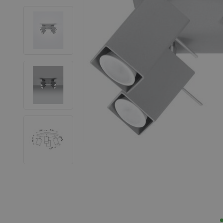
LED Leuchtstoffröhren
LED Hallenstrahler
LED Leuchtbänder
Dekorative Beleuchtung
LED Smart Home
Installationsmaterialien
SALE