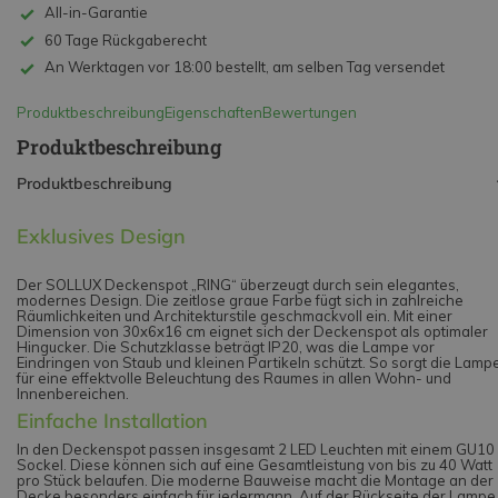
All-in-Garantie
60 Tage Rückgaberecht
An Werktagen vor 18:00 bestellt, am selben Tag versendet
Produktbeschreibung
Eigenschaften
Bewertungen
Produktbeschreibung
Produktbeschreibung
Exklusives Design
Der SOLLUX Deckenspot „RING“ überzeugt durch sein elegantes,
modernes Design. Die zeitlose graue Farbe fügt sich in zahlreiche
Räumlichkeiten und Architekturstile geschmackvoll ein. Mit einer
Dimension von 30x6x16 cm eignet sich der Deckenspot als optimaler
Hingucker. Die Schutzklasse beträgt IP20, was die Lampe vor
Eindringen von Staub und kleinen Partikeln schützt. So sorgt die Lamp
für eine effektvolle Beleuchtung des Raumes in allen Wohn- und
Innenbereichen.
Einfache Installation
In den Deckenspot passen insgesamt 2 LED Leuchten mit einem GU10
Sockel. Diese können sich auf eine Gesamtleistung von bis zu 40 Watt
pro Stück belaufen. Die moderne Bauweise macht die Montage an der
Decke besonders einfach für jedermann. Auf der Rückseite der Lampe