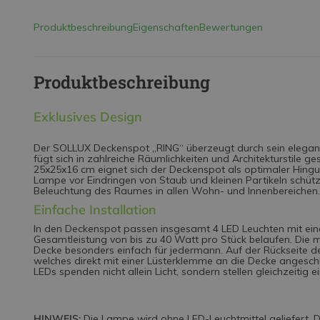
Produktbeschreibung
Eigenschaften
Bewertungen
Produktbeschreibung
Exklusives Design
Der SOLLUX Deckenspot „RING“ überzeugt durch sein elegant
fügt sich in zahlreiche Räumlichkeiten und Architekturstile g
25x25x16 cm eignet sich der Deckenspot als optimaler Hinguc
Lampe vor Eindringen von Staub und kleinen Partikeln schützt
Beleuchtung des Raumes in allen Wohn- und Innenbereichen.
Einfache Installation
In den Deckenspot passen insgesamt 4 LED Leuchten mit ein
Gesamtleistung von bis zu 40 Watt pro Stück belaufen. Di
Decke besonders einfach für jedermann. Auf der Rückseite de
welches direkt mit einer Lüsterklemme an die Decke angeschl
LEDs spenden nicht allein Licht, sondern stellen gleichzeitig 
HINWEIS:
Die Lampe wird ohne LED-Leuchtmittel geliefert. Di