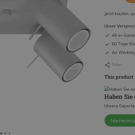
Jetzt kaufen, s
Unser Versprec
All-in-Garan
60 Tage Rü
An Werktage
Teilen
This product 
Haben Sie 
Unsere Experte
Nachricht 