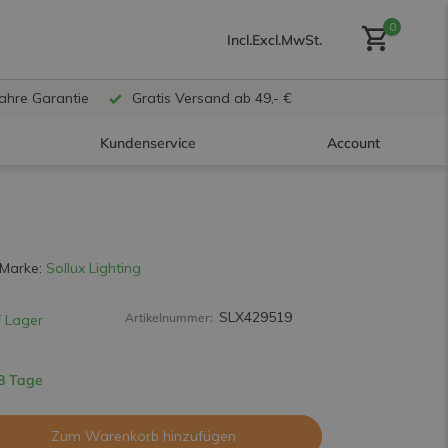
0
Incl.
Excl.
MwSt.
Jahre Garantie
Gratis Versand ab 49,- €
Kundenservice
Account
Benutzerkonto anlegen
Marke:
Sollux Lighting
SLX429519
Artikelnummer:
 Lager
Benutzerkonto
erstellen
 8 Tage
Zum Warenkorb hinzufügen