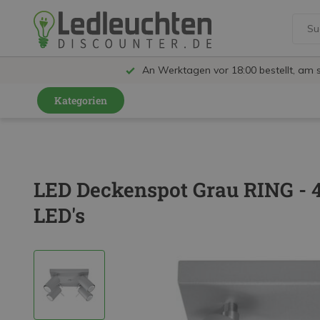
An Werktagen vor 18:00 bestellt, am 
Kategorien
GU10 Strahler
LED Leuchtmittel
LED Deckenspot Grau RING - 4
LED Schienensystem Lampen
LED's
Innenleuchten
Feuchtraumleuchten IP65
Außenleuchten
LED Panels