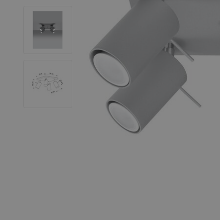
LED Leuchtstoffröhren
LED Hallenstrahler
LED Leuchtbänder
Dekorative Beleuchtung
LED Smart Home
Installationsmaterialien
SALE