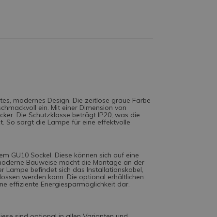
es, modernes Design. Die zeitlose graue Farbe
eschmackvoll ein. Mit einer Dimension von
ker. Die Schutzklasse beträgt IP20, was die
. So sorgt die Lampe für eine effektvolle
em GU10 Sockel. Diese können sich auf eine
e moderne Bauweise macht die Montage an der
r Lampe befindet sich das Installationskabel,
ossen werden kann. Die optional erhältlichen
eine effiziente Energiesparmöglichkeit dar.
ese sind optional in allen Varianten und