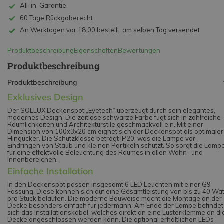
All-in-Garantie
60 Tage Rückgaberecht
An Werktagen vor 18:00 bestellt, am selben Tag versendet
Produktbeschreibung
Eigenschaften
Bewertungen
Produktbeschreibung
Produktbeschreibung
Exklusives Design
Der SOLLUX Deckenspot „Eyetech“ überzeugt durch sein elegantes,
modernes Design. Die zeitlose schwarze Farbe fügt sich in zahlreiche
Räumlichkeiten und Architekturstile geschmackvoll ein. Mit einer
Dimension von 100x3x20 cm eignet sich der Deckenspot als optimaler
Hingucker. Die Schutzklasse beträgt IP20, was die Lampe vor
Eindringen von Staub und kleinen Partikeln schützt. So sorgt die Lamp
für eine effektvolle Beleuchtung des Raumes in allen Wohn- und
Innenbereichen.
Einfache Installation
In den Deckenspot passen insgesamt 6 LED Leuchten mit einer G9
Fassung. Diese können sich auf eine Gesamtleistung von bis zu 40 Wat
pro Stück belaufen. Die moderne Bauweise macht die Montage an der
Decke besonders einfach für jedermann. Am Ende der Lampe befindet
sich das Installationskabel, welches direkt an eine Lüsterklemme an di
Decke angeschlossen werden kann. Die optional erhältlichen LEDs